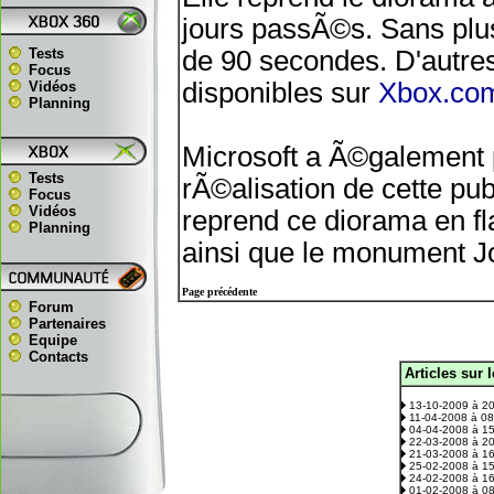
jours passÃ©s. Sans plu
Tests
de 90 secondes. D'autres
Focus
disponibles sur
Xbox.co
Vidéos
Planning
Microsoft a Ã©galement
Tests
rÃ©alisation de cette publ
Focus
Vidéos
reprend ce diorama en fla
Planning
ainsi que le monument J
Page précédente
Forum
Partenaires
Equipe
Contacts
Articles sur 
.
13-10-2009 à 2
11-04-2008 à 0
04-04-2008 à 1
22-03-2008 à 2
21-03-2008 à 1
25-02-2008 à 1
24-02-2008 à 1
01-02-2008 à 0