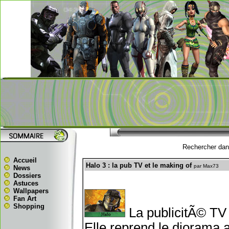
Rechercher dans
Accueil
Halo 3 : la pub TV et le making of
par Max73
News
Dossiers
Astuces
Wallpapers
Fan Art
Shopping
La publicitÃ© TV 
Elle reprend le diorama