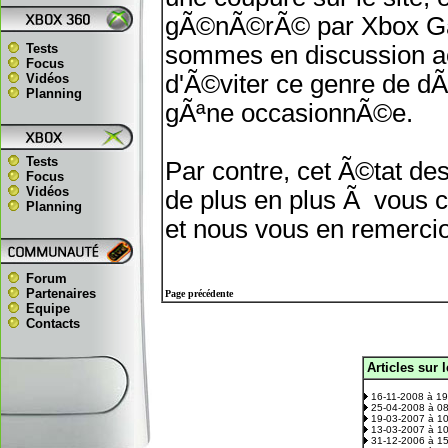
gÃ©nÃ©rÃ© par Xbox Gaz
Tests
sommes en discussion act
Focus
d'Ã©viter ce genre de d
Vidéos
Planning
gÃªne occasionnÃ©e.
Tests
Par contre, cet Ã©tat de
Focus
Vidéos
de plus en plus Ã vous c
Planning
et nous vous en remerci
Forum
Partenaires
Page précédente
Equipe
Contacts
Articles sur 
.
16-11-2008 à 1
25-04-2008 à 0
19-03-2007 à 1
13-03-2007 à 1
31-12-2006 à 1