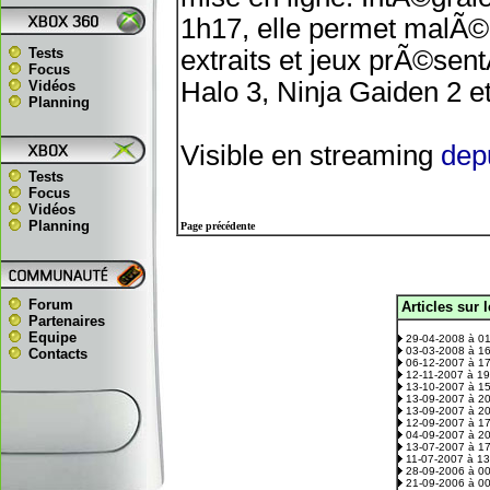
1h17, elle permet malÃ©
Tests
extraits et jeux prÃ©sen
Focus
Halo 3, Ninja Gaiden 2 et
Vidéos
Planning
Visible en streaming
depu
Tests
Focus
Vidéos
Planning
Page précédente
Forum
Articles sur 
.
Partenaires
Equipe
29-04-2008 à 0
03-03-2008 à 1
Contacts
06-12-2007 à 1
12-11-2007 à 1
13-10-2007 à 1
13-09-2007 à 2
13-09-2007 à 2
12-09-2007 à 1
04-09-2007 à 2
13-07-2007 à 1
11-07-2007 à 1
28-09-2006 à 0
21-09-2006 à 0