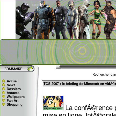
Rechercher dans
Accueil
TGS 2007 : le briefing de Microsoft en vidÃ©
News
Dossiers
Astuces
Wallpapers
Fan Art
Shopping
La confÃ©rence 
mise en ligne. IntÃ©gral