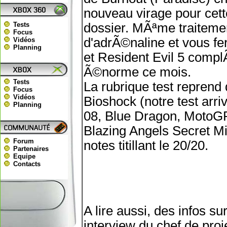
nouveau virage pour cet
Tests
dossier. MÃªme traitemen
Focus
d'adrÃ©naline et vous fe
Vidéos
Planning
et Resident Evil 5 compl
Ã©norme ce mois.
Tests
La rubrique test reprend 
Focus
Vidéos
Bioshock (notre test arri
Planning
08, Blue Dragon, MotoGP
Blazing Angels Secret Mi
Forum
notes titillant le 20/20.
Partenaires
Equipe
Contacts
A lire aussi, des infos 
interview du chef de pro