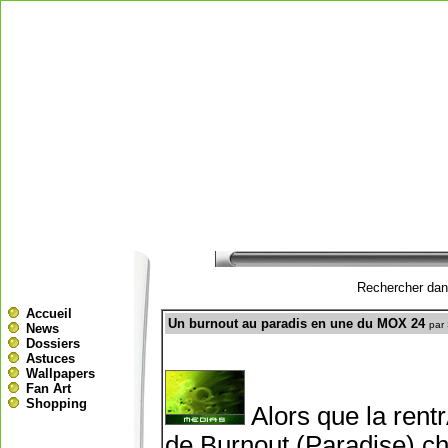
Rechercher dans
Accueil
Un burnout au paradis en une du MOX 24
par
News
Dossiers
Astuces
Wallpapers
Fan Art
Shopping
Alors que la rent
de Burnout (Paradise) c