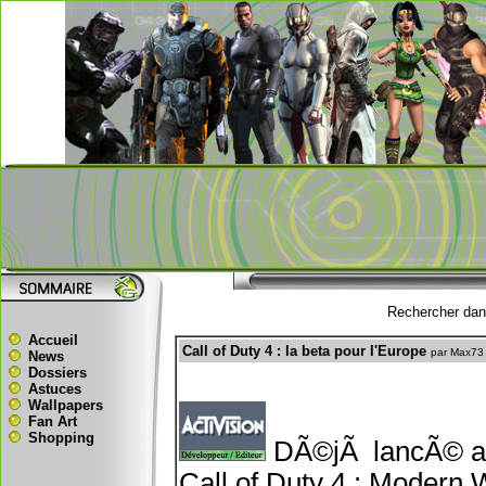
Rechercher dans
Accueil
Call of Duty 4 : la beta pour l'Europe
par Max73
News
Dossiers
Astuces
Wallpapers
Fan Art
Shopping
DÃ©jÃ lancÃ© aux 
Call of Duty 4 : Modern