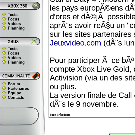
les pays europÃ©ens dÃ¨s
Tests
d'ores et dÃ©jÃ possible
Focus
aprÃ¨s avoir reÃ§u un "co
Vidéos
Planning
sur les sites partenaires
Jeuxvideo.com
(dÃ¨s lund
Tests
Focus
Vidéos
Pour participer Ã ce bÃª
Planning
compte Xbox Live Gold, d
Activision (via un des si
Forum
ou plus.
Partenaires
Equipe
La version finale de Call
Contacts
dÃ¨s le 9 novembre.
Page précédente