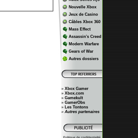
Nouvelle Xbox
Jeux de Casino
Câbles Xbox 360
Mass Effect
Assassin's Creed
Modern Warfare
Gears of War
Autres dossiers
»
Xbox Gamer
»
Xbox.com
»
Gamekult
»
GamerObs
»
Les Tontons
»
Autres partenaires
Politique de confidentialité