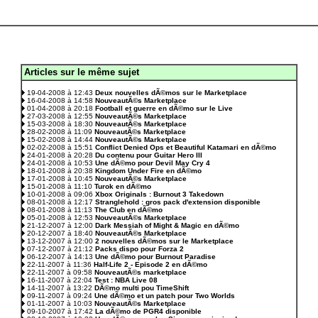
Articles sur le même sujet
.
19-04-2008 à 12:43
Deux nouvelles dÃ©mos sur le Marketplace
16-04-2008 à 14:58
NouveautÃ©s Marketplace
01-04-2008 à 20:18
Football et guerre en dÃ©mo sur le Live
27-03-2008 à 12:55
NouveautÃ©s Marketplace
15-03-2008 à 18:30
NouveautÃ©s Marketplace
28-02-2008 à 11:09
NouveautÃ©s Marketplace
15-02-2008 à 14:44
NouveautÃ©s Marketplace
02-02-2008 à 15:51
Conflict Denied Ops et Beautiful Katamari en dÃ©mo
24-01-2008 à 20:28
Du contenu pour Guitar Hero III
24-01-2008 à 10:53
Une dÃ©mo pour Devil May Cry 4
18-01-2008 à 20:38
Kingdom Under Fire en dÃ©mo
17-01-2008 à 10:45
NouveautÃ©s Marketplace
15-01-2008 à 11:10
Turok en dÃ©mo
10-01-2008 à 09:06
Xbox Originals : Burnout 3 Takedown
08-01-2008 à 12:17
Stranglehold : gros pack d'extension disponible
08-01-2008 à 11:13
The Club en dÃ©mo
05-01-2008 à 12:53
NouveautÃ©s Marketplace
21-12-2007 à 12:00
Dark Messiah of Might & Magic en dÃ©mo
20-12-2007 à 18:40
NouveautÃ©s Marketplace
13-12-2007 à 12:00
2 nouvelles dÃ©mos sur le Marketplace
07-12-2007 à 21:12
Packs dispo pour Forza 2
06-12-2007 à 14:13
Une dÃ©mo pour Burnout Paradise
22-11-2007 à 11:36
Half-Life 2 - Episode 2 en dÃ©mo
22-11-2007 à 09:58
NouveautÃ©s marketplace
16-11-2007 à 22:04
Test : NBA Live 08
14-11-2007 à 13:22
DÃ©mo multi pou TimeShift
09-11-2007 à 09:24
Une dÃ©mo et un patch pour Two Worlds
01-11-2007 à 10:03
NouveautÃ©s Marketplace
09-10-2007 à 17:42
La dÃ©mo de PGR4 disponible