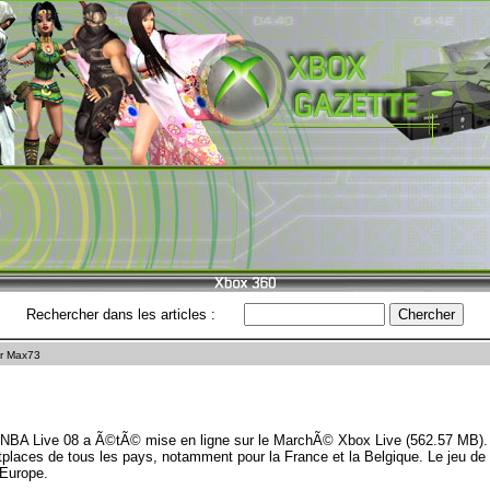
Rechercher dans les articles :
r Max73
BA Live 08 a Ã©tÃ© mise en ligne sur le MarchÃ© Xbox Live (562.57 MB). 
tplaces de tous les pays, notamment pour la France et la Belgique. Le jeu de
 Europe.