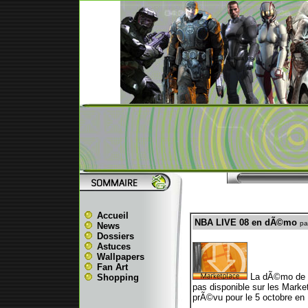
Accueil
NBA LIVE 08 en dÃ©mo
pa
News
Dossiers
Astuces
Wallpapers
Fan Art
La dÃ©mo de N
Shopping
pas disponible sur les Marke
prÃ©vu pour le 5 octobre en