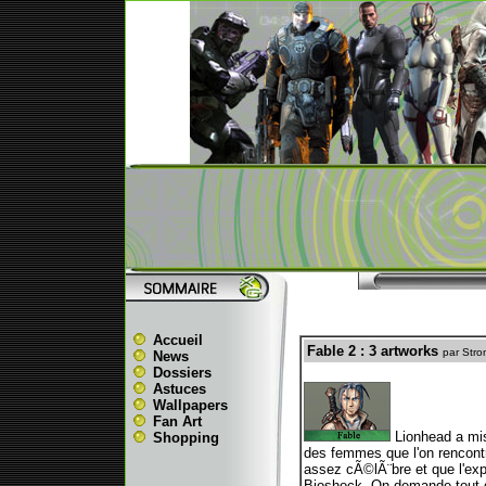
Accueil
Fable 2 : 3 artworks
par Str
News
Dossiers
Astuces
Wallpapers
Fan Art
Lionhead a mis
Shopping
des femmes que l'on rencontre
assez cÃ©lÃ¨bre et que l'expe
Bioshock. On demande tout 