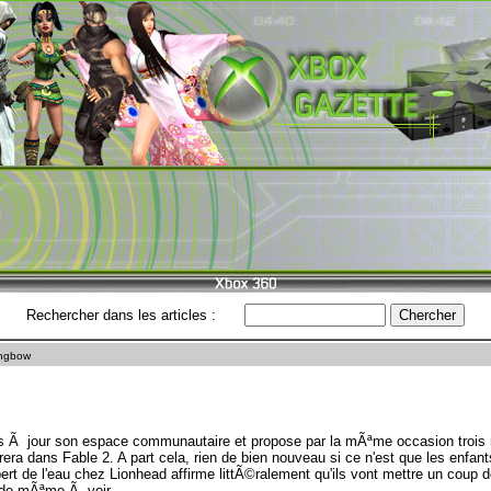
Rechercher dans les articles :
ongbow
 Ã jour son espace communautaire et propose par la mÃªme occasion trois n
ra dans Fable 2. A part cela, rien de bien nouveau si ce n'est que les enfants
rt de l'eau chez Lionhead affirme littÃ©ralement qu'ils vont mettre un coup d
de mÃªme Ã voir.