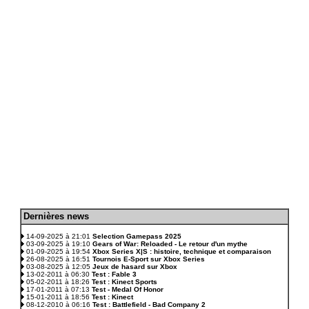
D
ernières news
.
14-09-2025 à 21:01
Selection Gamepass 2025
03-09-2025 à 19:10
Gears of War: Reloaded - Le retour d'un mythe
01-09-2025 à 19:54
Xbox Series X|S : histoire, technique et comparaison
26-08-2025 à 16:51
Tournois E-Sport sur Xbox Series
03-08-2025 à 12:05
Jeux de hasard sur Xbox
13-02-2011 à 06:30
Test : Fable 3
05-02-2011 à 18:26
Test : Kinect Sports
17-01-2011 à 07:13
Test - Medal Of Honor
15-01-2011 à 18:56
Test : Kinect
08-12-2010 à 06:16
Test : Battlefield - Bad Company 2