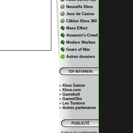
Nouvelle Xbox
Jeux de Casino
Câbles Xbox 360
Mass Effect
Assassin's Creed
Modern Warfare
Gears of War
Autres dossiers
»
Xbox Gamer
»
Xbox.com
»
Gamekult
»
GamerObs
»
Les Tontons
»
Autres partenaires
Politique de confidentialité