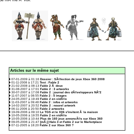
Articles sur le même sujet
.
07-01-2009 à 01:16
Dossier : SÃ©lection de jeux Xbox 360 2008
01-11-2008 à 17:21
Test : Fable 2
21-02-2008 à 08:13
Fable 2 Ã deux
31-08-2007 à 17:01
Fable 2 : 3 artworks
30-07-2007 à 17:08
Fable 2 : journal des dÃ©veloppeurs NÂ°2
11-07-2007 à 08:55
Fable 2 : 5 images
24-05-2007 à 19:49
Fable 2 en vidÃ©o
11-03-2007 à 09:48
Fable 2 : infos et artworks
14-02-2007 à 20:52
Fable 2 : nouvel artwork
06-11-2006 à 20:50
Fable 2 artworks
19-09-2006 à 09:10
Le TGS et le X06 s'invitent Ã la maison
10-05-2006 à 19:55
Fable 2 en vidÃ©o
10-05-2006 à 10:44
Plus de 160 jeux annoncÃ©s sur Xbox 360
09-05-2006 à 21:47
[mÃ j] Halo 3 et Fable 2 sur le Marketplace
07-11-2005 à 18:20
Fable 2 sur Xbox 360 ?