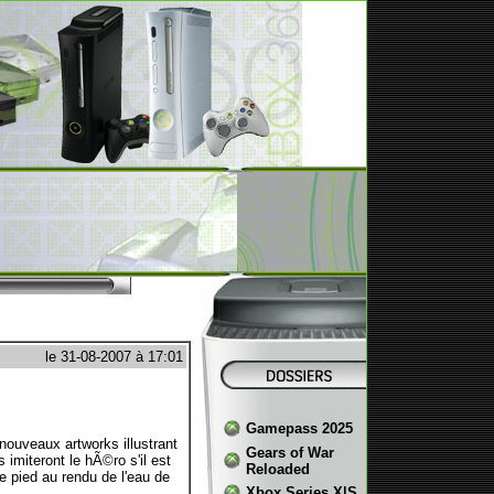
le 31-08-2007 à 17:01
Gamepass 2025
ouveaux artworks illustrant
Gears of War
 imiteront le hÃ©ro s'il est
Reloaded
e pied au rendu de l'eau de
Xbox Series X|S