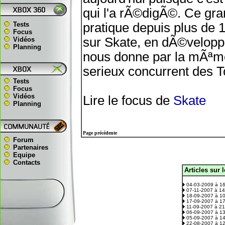
qui l'a rÃ©digÃ©. Ce gra
Tests
pratique depuis plus de 
Focus
sur Skate, en dÃ©velopp
Vidéos
Planning
nous donne par la mÃªme
serieux concurrent des T
Tests
Focus
Vidéos
Lire le focus de
Skate
Planning
Page précédente
Forum
Partenaires
Equipe
Contacts
Articles sur 
.
04-03-2009 à 1
07-11-2007 à 1
18-09-2007 à 1
17-09-2007 à 1
11-09-2007 à 2
06-09-2007 à 1
05-09-2007 à 1
22-08-2007 à 1