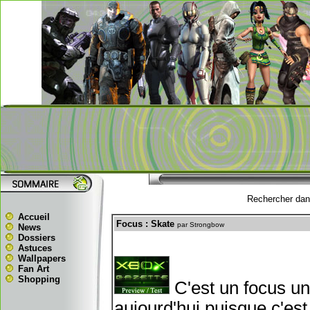
Rechercher dans
Accueil
Focus : Skate
par Strongbow
News
Dossiers
Astuces
Wallpapers
Fan Art
Shopping
C'est un focus un
aujourd'hui puisque c'es