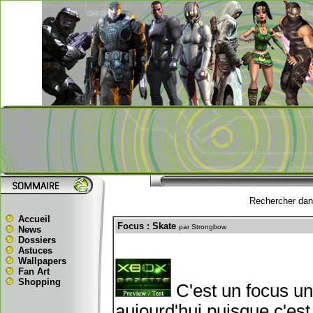
Rechercher dans
Accueil
Focus : Skate
par Strongbow
News
Dossiers
Astuces
Wallpapers
Fan Art
Shopping
C'est un focus un
aujourd'hui puisque c'es