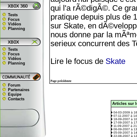
qui l'a rÃ©digÃ©. Ce gra
Tests
pratique depuis plus de 
Focus
sur Skate, en dÃ©velopp
Vidéos
Planning
nous donne par la mÃªme
serieux concurrent des T
Tests
Focus
Vidéos
Lire le focus de
Skate
Planning
Page précédente
Forum
Partenaires
Equipe
Contacts
Articles sur 
.
04-03-2009 à 1
07-11-2007 à 1
18-09-2007 à 1
17-09-2007 à 1
11-09-2007 à 2
06-09-2007 à 1
05-09-2007 à 1
22-08-2007 à 1