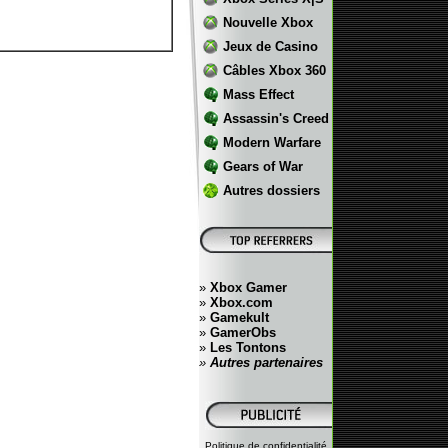
Nouvelle Xbox
Jeux de Casino
Câbles Xbox 360
Mass Effect
Assassin's Creed
Modern Warfare
Gears of War
Autres dossiers
»
Xbox Gamer
»
Xbox.com
»
Gamekult
»
GamerObs
»
Les Tontons
»
Autres partenaires
Politique de confidentialité