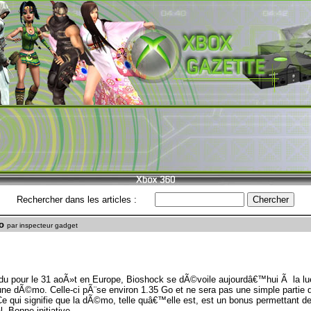
Rechercher dans les articles :
o
par inspecteur gadget
du pour le 31 aoÃ»t en Europe, Bioshock se dÃ©voile aujourdâ€™hui Ã la lu
ne dÃ©mo. Celle-ci pÃ¨se environ 1.35 Go et ne sera pas une simple partie du
Ce qui signifie que la dÃ©mo, telle quâ€™elle est, est un bonus permettant 
l. Bonne initiative.