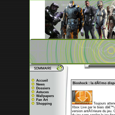
Accueil
Bioshock : la dÃ©mo disp
News
Dossiers
Astuces
Wallpapers
Fan Art
Toujours atten
Shopping
Xbox Live par le biais dâ€™u
version antÃ©rieure du jeu. 
du jeu sans spoiler le jeu fina