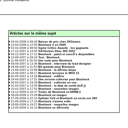
Articles sur le même sujet
.
04-04-2008 à 08:40
Baisse de prix chez 2KGames
12-03-2008 à 12:55
Bioshock 2 en 2009
01-02-2008 à 08:50
Game Critics Awards : les gagnants
17-12-2007 à 14:05
SÃ©lection Xbox 360 2007
04-12-2007 à 17:21
Bioshock : patch et succÃ¨s disponibles
12-09-2007 à 09:24
Test : Bioshock
11-09-2007 à 20:34
Une suite pour Bioshock
06-09-2007 à 13:36
Bioshock : interview du lead designer
28-08-2007 à 11:52
BO gratuite pour Bioshock
13-08-2007 à 15:58
Bioshock : la dÃ©mo dispo
14-06-2007 à 08:17
Bioshock terrorise le MOX 21
02-05-2007 à 14:28
Bioshock : vidÃ©o
24-04-2007 à 17:31
Une version collector pour Bioshock
29-03-2007 à 19:29
Bioshock : collector en vue
01-03-2007 à 13:05
Bioshock : la date de sortie [mÃ j]
10-01-2007 à 17:52
Bioshock : nouvelles images
14-12-2006 à 16:27
Trailer de Bioshock et GRAW 2
28-09-2006 à 15:29
Bioshock en images
27-09-2006 à 22:14
Splinter Cell et Bioshock en exclu sur 360
21-09-2006 à 17:10
Bioshock s'anime enfin
19-09-2006 à 19:27
Bioshock : nouvelles images
12-05-2006 à 10:15
Bioshock se dÃ©voile