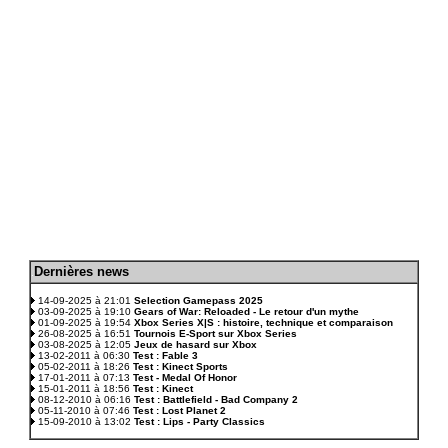
D
ernières news
.
14-09-2025 à 21:01
Selection Gamepass 2025
03-09-2025 à 19:10
Gears of War: Reloaded - Le retour d'un mythe
01-09-2025 à 19:54
Xbox Series X|S : histoire, technique et comparaison
26-08-2025 à 16:51
Tournois E-Sport sur Xbox Series
03-08-2025 à 12:05
Jeux de hasard sur Xbox
13-02-2011 à 06:30
Test : Fable 3
05-02-2011 à 18:26
Test : Kinect Sports
17-01-2011 à 07:13
Test - Medal Of Honor
15-01-2011 à 18:56
Test : Kinect
08-12-2010 à 06:16
Test : Battlefield - Bad Company 2
05-11-2010 à 07:46
Test : Lost Planet 2
15-09-2010 à 13:02
Test : Lips - Party Classics