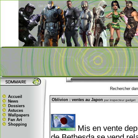
Rechercher dans
Accueil
Oblivion : ventes au Japon
par inspecteur gadget
News
Dossiers
Astuces
Wallpapers
Fan Art
Shopping
Mis en vente depuis
de Bethesda se vend rel