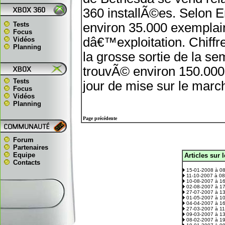
360 installÃ©es. Selon E
Tests
environ 35.000 exemplai
Focus
dâ€™exploitation. Chiff
Vidéos
Planning
la grosse sortie de la se
trouvÃ© environ 150.000
Tests
jour de mise sur le mar
Focus
Vidéos
Planning
Page précédente
Forum
Partenaires
Equipe
Articles sur 
.
Contacts
15-01-2008 à 0
11-10-2007 à 0
10-08-2007 à 1
02-08-2007 à 1
27-07-2007 à 1
01-05-2007 à 1
04-04-2007 à 1
27-03-2007 à 1
09-03-2007 à 1
08-02-2007 à 1