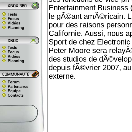
Entertainment Business (I
Tests
le gÃ©ant amÃ©ricain. 
Focus
pour des raisons personn
Vidéos
Planning
Californie. Aussi, nous a
Sport de chez Electronic 
Tests
Peter Moore sera relayÃ
Focus
Vidéos
des studios de dÃ©velopp
Planning
depuis fÃ©vrier 2007, au 
externe.
Forum
Partenaires
Equipe
Contacts