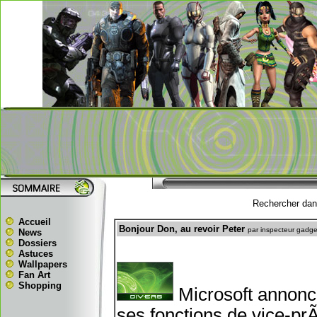
Rechercher dans
Accueil
Bonjour Don, au revoir Peter
par inspecteur gadge
News
Dossiers
Astuces
Wallpapers
Fan Art
Shopping
Microsoft annonc
ses fonctions de vice-pr