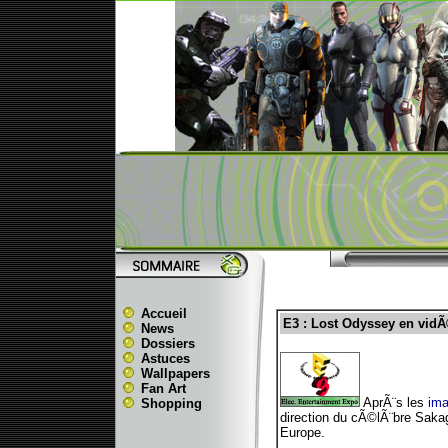
Accueil
E3 : Lost Odyssey en vid
News
Dossiers
Astuces
Wallpapers
Fan Art
AprÃ¨s les
im
Shopping
direction du cÃ©lÃ¨bre Sakag
Europe.