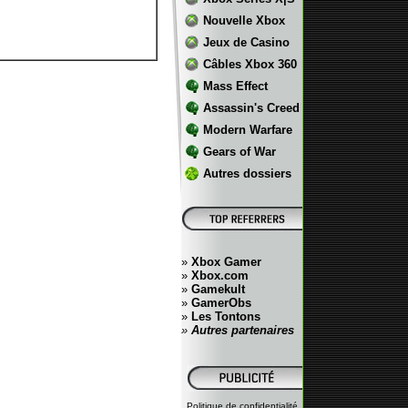
Nouvelle Xbox
Jeux de Casino
Câbles Xbox 360
Mass Effect
Assassin's Creed
Modern Warfare
Gears of War
Autres dossiers
»
Xbox Gamer
»
Xbox.com
»
Gamekult
»
GamerObs
»
Les Tontons
»
Autres partenaires
Politique de confidentialité