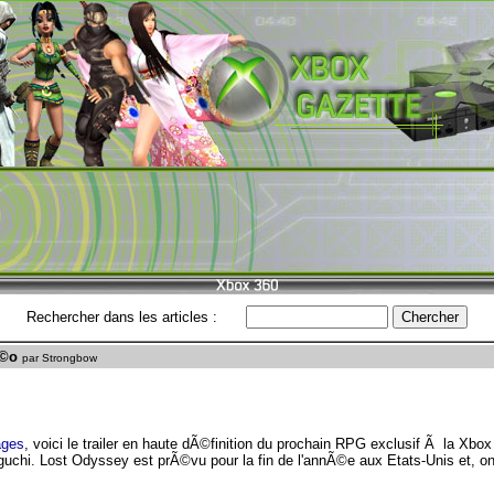
Rechercher dans les articles :
Ã©o
par Strongbow
ages
, voici le trailer en haute dÃ©finition du prochain RPG exclusif Ã la Xbo
uchi. Lost Odyssey est prÃ©vu pour la fin de l'annÃ©e aux Etats-Unis et, o