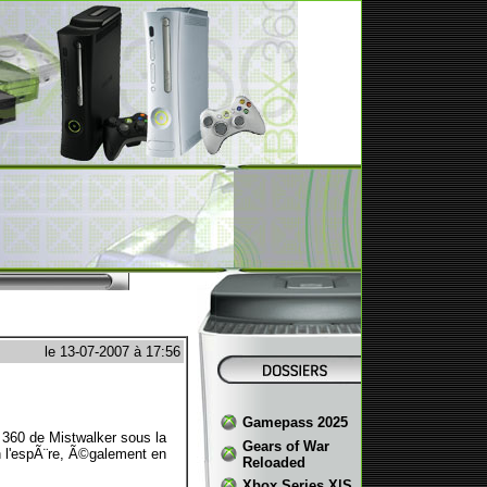
le 13-07-2007 à 17:56
Gamepass 2025
x 360 de Mistwalker sous la
Gears of War
n l'espÃ¨re, Ã©galement en
Reloaded
Xbox Series X|S