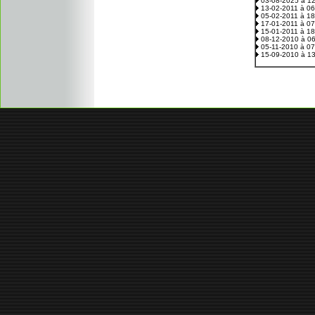
03-08-2025 à 1
13-02-2011 à 0
05-02-2011 à 1
17-01-2011 à 0
15-01-2011 à 1
08-12-2010 à 0
05-11-2010 à 0
15-09-2010 à 1