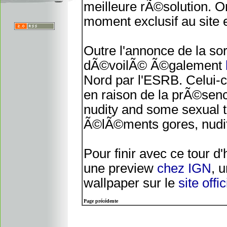
meilleure rÃ©solution. On 
moment exclusif au site 
Outre l'annonce de la so
dÃ©voilÃ© Ã©galement
Nord par l'ESRB. Celui-c
en raison de la prÃ©senc
nudity and some sexual t
Ã©lÃ©ments gores, nudit
Pour finir avec ce tour d
une preview
chez IGN
, 
wallpaper sur le
site offic
Page précédente