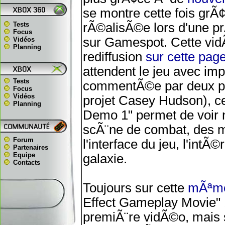
se montre cette fois gr
Tests
rÃ©alisÃ©e lors d'une pr
Focus
sur Gamespot. Cette vi
Vidéos
Planning
rediffusion
sur cette pag
attendent le jeu avec im
Tests
commentÃ©e par deux per
Focus
Vidéos
projet Casey Hudson), ce
Planning
Demo 1" permet de voir 
scÃ¨ne de combat, des m
Forum
l'interface du jeu, l'int
Partenaires
Equipe
galaxie.
Contacts
Toujours sur cette
mÃªme
Effect Gameplay Movie" 1 
premiÃ¨re vidÃ©o, mais