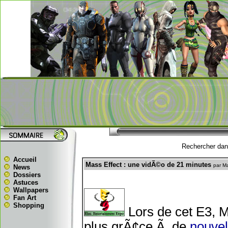
Rechercher dans
Accueil
Mass Effect : une vidÃ©o de 21 minutes
par M
News
Dossiers
Astuces
Wallpapers
Fan Art
Shopping
Lors de cet E3, 
plus grÃ¢ce Ã de
nouvel