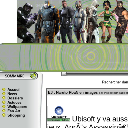
Rechercher dans
Accueil
E3 : Naruto RoaN en images
par inspecteur gadget
News
Dossiers
Astuces
Wallpapers
Fan Art
Shopping
Ubisoft y va aussi
jeux. AprÃ¨s Assassinâ€™s