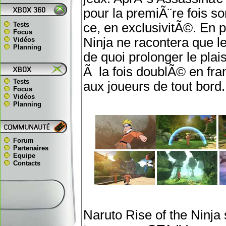
pour la premiÃ¨re fois so
Tests
ce, en exclusivitÃ©. En 
Focus
Ninja ne racontera que 
Vidéos
Planning
de quoi prolonger le plais
Ã la fois doublÃ© en fran
Tests
aux joueurs de tout bord.
Focus
Vidéos
Planning
Forum
Partenaires
Equipe
Contacts
Naruto Rise of the Ninja