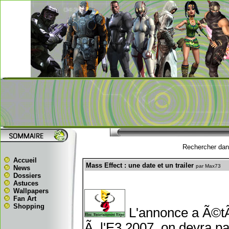
Rechercher dans
Accueil
Mass Effect : une date et un trailer
par Max73
News
Dossiers
Astuces
Wallpapers
Fan Art
Shopping
L'annonce a Ã©tÃ©
Ã l'E3 2007, on devra pa