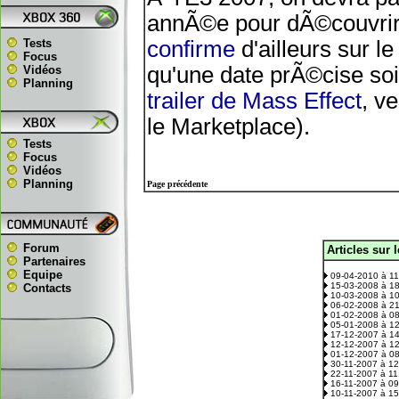
annÃ©e pour dÃ©couvrir 
Tests
confirme
d'ailleurs sur le
Focus
qu'une date prÃ©cise soit
Vidéos
Planning
trailer de Mass Effect
, v
le Marketplace).
Tests
Focus
Vidéos
Planning
Page précédente
Forum
Articles sur 
.
Partenaires
Equipe
09-04-2010 à 1
15-03-2008 à 1
Contacts
10-03-2008 à 1
06-02-2008 à 2
01-02-2008 à 0
05-01-2008 à 1
17-12-2007 à 1
12-12-2007 à 1
01-12-2007 à 0
30-11-2007 à 1
22-11-2007 à 1
16-11-2007 à 0
10-11-2007 à 1