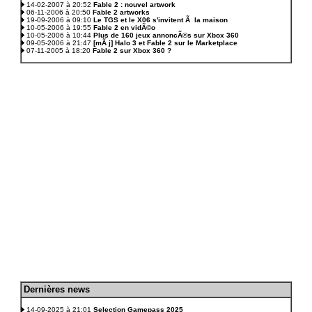
14-02-2007 à 20:52
Fable 2 : nouvel artwork
06-11-2006 à 20:50
Fable 2 artworks
19-09-2006 à 09:10
Le TGS et le X06 s'invitent Ã la maison
10-05-2006 à 19:55
Fable 2 en vidÃ©o
10-05-2006 à 10:44
Plus de 160 jeux annoncÃ©s sur Xbox 360
09-05-2006 à 21:47
[mÃ j] Halo 3 et Fable 2 sur le Marketplace
07-11-2005 à 18:20
Fable 2 sur Xbox 360 ?
D
ernières news
.
14-09-2025 à 21:01
Selection Gamepass 2025