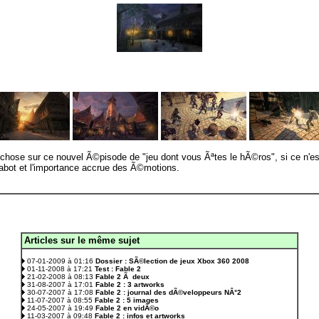
chose sur ce nouvel Ã©pisode de "jeu dont vous Ãªtes le hÃ©ros", si ce n'est 
bot et l'importance accrue des Ã©motions.
Articles sur le même sujet
.
07-01-2009 à 01:16
Dossier : SÃ©lection de jeux Xbox 360 2008
01-11-2008 à 17:21
Test : Fable 2
21-02-2008 à 08:13
Fable 2 Ã deux
31-08-2007 à 17:01
Fable 2 : 3 artworks
30-07-2007 à 17:08
Fable 2 : journal des dÃ©veloppeurs NÂ°2
11-07-2007 à 08:55
Fable 2 : 5 images
24-05-2007 à 19:49
Fable 2 en vidÃ©o
11-03-2007 à 09:48
Fable 2 : infos et artworks