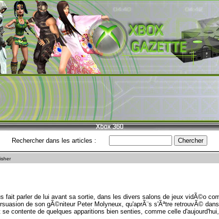
Rechercher dans les articles :
isher
s fait parler de lui avant sa sortie, dans les divers salons de jeux vidÃ©o c
rsuasion de son gÃ©niteur Peter Molyneux, qu'aprÃ¨s s'Ãªtre retrouvÃ© dans 
et se contente de quelques apparitions bien senties, comme celle d'aujourd'hui