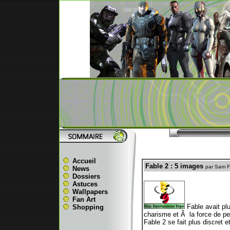
Accueil
Fable 2 : 5 images
par Sam F
News
Dossiers
Astuces
Wallpapers
Fan Art
Fable avait plu
Shopping
charisme et Ã la force de pe
Fable 2 se fait plus discret 