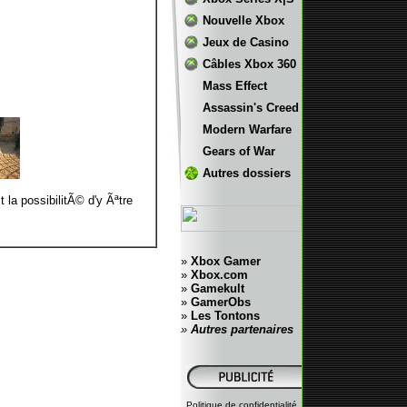
Nouvelle Xbox
Jeux de Casino
Câbles Xbox 360
Mass Effect
Assassin's Creed
Modern Warfare
Gears of War
Autres dossiers
la possibilitÃ© d'y Ãªtre
»
Xbox Gamer
»
Xbox.com
»
Gamekult
»
GamerObs
»
Les Tontons
»
Autres partenaires
Politique de confidentialité