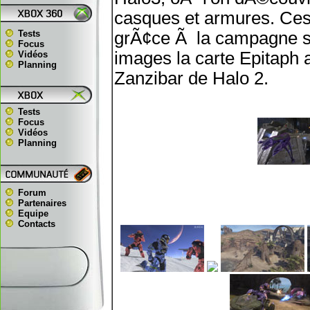
casques et armures. Ces
Tests
grÃ¢ce Ã la campagne s
Focus
images la carte Epitaph 
Vidéos
Planning
Zanzibar de Halo 2.
Tests
Focus
Vidéos
Planning
Forum
Partenaires
Equipe
Contacts