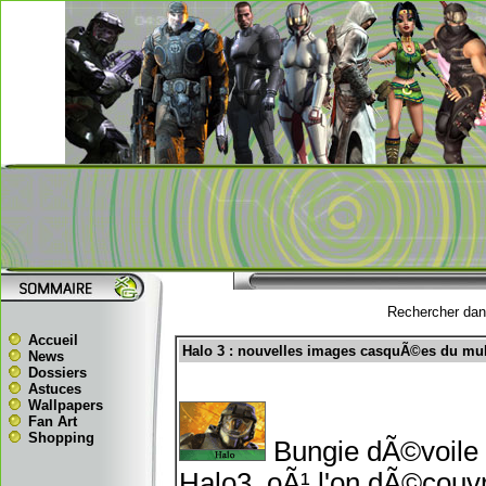
Rechercher dans
Accueil
Halo 3 : nouvelles images casquÃ©es du mul
News
Dossiers
Astuces
Wallpapers
Fan Art
Shopping
Bungie dÃ©voile 
Halo3, oÃ¹ l'on dÃ©couvr