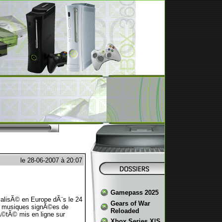
le 28-06-2007 à 20:07
Gamepass 2025
ialisÃ© en Europe dÃ¨s le 24
Gears of War
es musiques signÃ©es de
Reloaded
Ã©tÃ© mis en ligne sur
Xbox Series X|S