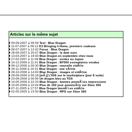
Articles sur le même sujet
.
05-09-2007 à 09:59
Test : Blue Dragon
11-07-2007 à 09:12
E3 Bringing it Home, premiers cadeaux
06-07-2007 à 12:42
Focus : Blue Dragon
28-06-2007 à 20:07
Blue Dragon : la date euro
13-03-2007 à 19:40
Blue Dragon en septembre chez nous
27-02-2007 à 11:08
Blue Dragon : ventes au Japon
14-12-2006 à 11:41
Blue Dragon : 80'000 exemplaires vendus
09-12-2006 à 00:30
Blue Dragon : nouvelle vidÃ©o
26-11-2006 à 16:31
Blue Dragon : une sÃ©rie
28-10-2006 à 14:00
Blue Dragon : images et vidÃ©os
28-09-2006 à 00:18
[mÃ j] L'X06 sur le marketplace (jour 8 suite)
23-09-2006 à 00:56
Un dragon bleu au TGS
10-05-2006 à 22:33
Blue Dragon : bonnes premiÃ¨res impressions
10-05-2006 à 10:44
Plus de 160 jeux annoncÃ©s sur Xbox 360
07-11-2005 à 17:57
Blue Dragon bientÃ´t en vidÃ©o
02-05-2005 à 15:50
Blue Dragon : RPG sur Xbox 360