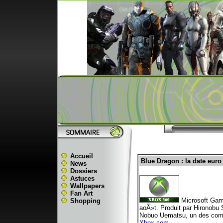
Accueil
Blue Dragon : la date euro
News
Dossiers
Astuces
Wallpapers
Fan Art
Microsoft Game
Shopping
aoÃ»t. Produit par Hironobu
Nobuo Uematsu, un des compo
Xbox.com
.