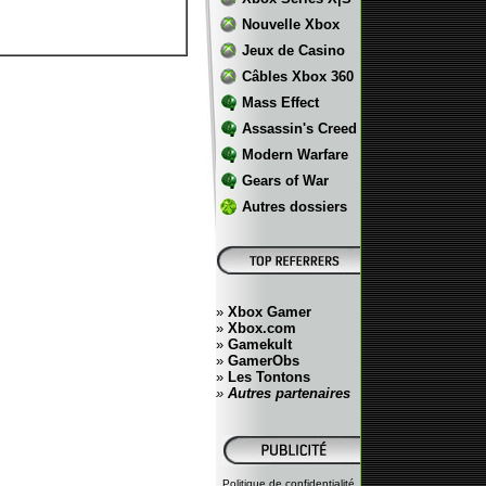
Nouvelle Xbox
Jeux de Casino
Câbles Xbox 360
Mass Effect
Assassin's Creed
Modern Warfare
Gears of War
Autres dossiers
»
Xbox Gamer
»
Xbox.com
»
Gamekult
»
GamerObs
»
Les Tontons
»
Autres partenaires
Politique de confidentialité