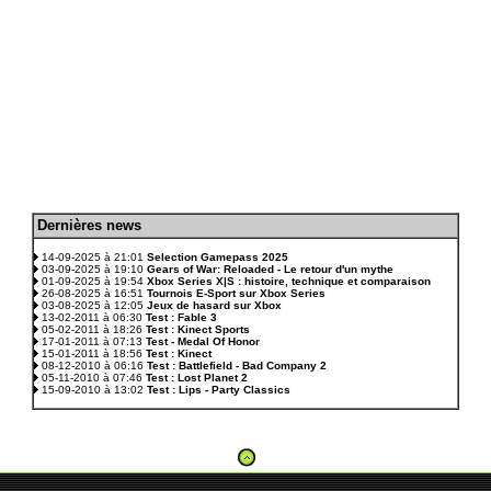
D
ernières news
.
14-09-2025 à 21:01
Selection Gamepass 2025
03-09-2025 à 19:10
Gears of War: Reloaded - Le retour d'un mythe
01-09-2025 à 19:54
Xbox Series X|S : histoire, technique et comparaison
26-08-2025 à 16:51
Tournois E-Sport sur Xbox Series
03-08-2025 à 12:05
Jeux de hasard sur Xbox
13-02-2011 à 06:30
Test : Fable 3
05-02-2011 à 18:26
Test : Kinect Sports
17-01-2011 à 07:13
Test - Medal Of Honor
15-01-2011 à 18:56
Test : Kinect
08-12-2010 à 06:16
Test : Battlefield - Bad Company 2
05-11-2010 à 07:46
Test : Lost Planet 2
15-09-2010 à 13:02
Test : Lips - Party Classics