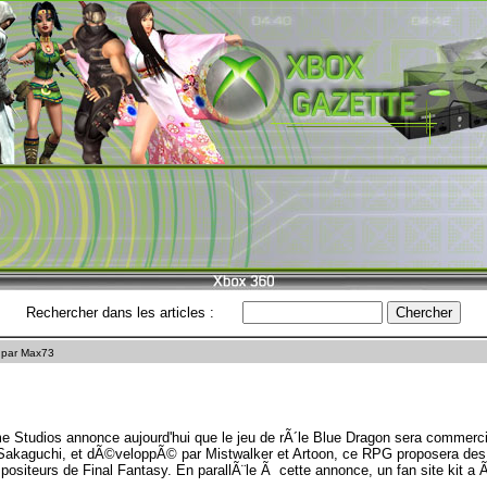
Rechercher dans les articles :
par Max73
 Studios annonce aujourd'hui que le jeu de rÃ´le Blue Dragon sera commerc
 Sakaguchi, et dÃ©veloppÃ© par Mistwalker et Artoon, ce RPG proposera d
siteurs de Final Fantasy. En parallÃ¨le Ã cette annonce, un fan site kit a 