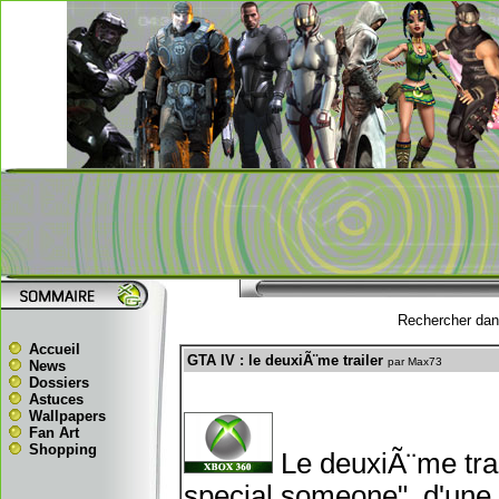
Rechercher dans
Accueil
GTA IV : le deuxiÃ¨me trailer
par Max73
News
Dossiers
Astuces
Wallpapers
Fan Art
Shopping
Le deuxiÃ¨me trai
special someone", d'une