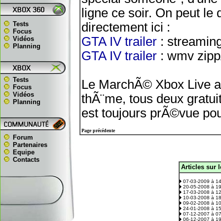
ligne ce soir. On peut le
Tests
directement ici :
Focus
GTA IV trailer
: streamin
Vidéos
Planning
GTA IV trailer
: wmv zipp
Tests
Le MarchÃ© Xbox Live ac
Focus
Vidéos
thÃ¨me, tous deux gratuit
Planning
est toujours prÃ©vue pou
Page précédente
Forum
Partenaires
Equipe
Contacts
Articles sur 
.
07-03-2009 à 1
20-05-2008 à 1
17-03-2008 à 1
10-03-2008 à 1
09-02-2008 à 1
24-01-2008 à 1
07-12-2007 à 0
06-12-2007 à 1