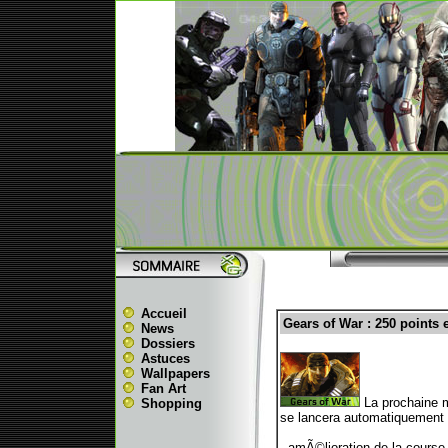
Accueil
Gears of War : 250 points 
News
Dossiers
Astuces
Wallpapers
Fan Art
La prochaine 
Shopping
se lancera automatiquement a
- amÃ©lioration de la course 