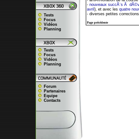
-
nouveaux succÃ¨s Ã dÃ©ve
avril
), et avec les
quatre nou
- diverses petites correction
Tests
Focus
Page précédente
Vidéos
Planning
Tests
Focus
Vidéos
Planning
Forum
Partenaires
Equipe
Contacts