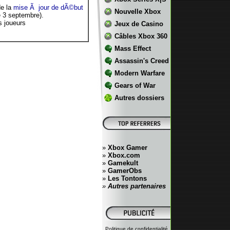
de la
mise Ã jour de dÃ©but
Nouvelle Xbox
e 3 septembre).
s joueurs
Jeux de Casino
Câbles Xbox 360
Mass Effect
Assassin's Creed
Modern Warfare
Gears of War
Autres dossiers
»
Xbox Gamer
»
Xbox.com
»
Gamekult
»
GamerObs
»
Les Tontons
»
Autres partenaires
Politique de confidentialité