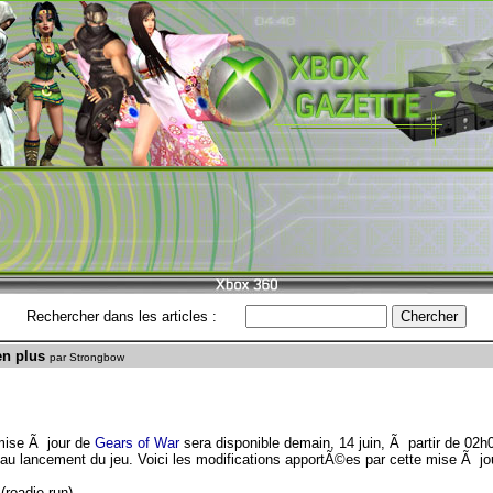
Rechercher dans les articles :
en plus
par Strongbow
mise Ã jour de
Gears of War
sera disponible demain, 14 juin, Ã partir de 02
u lancement du jeu. Voici les modifications apportÃ©es par cette mise Ã jou
(roadie run)