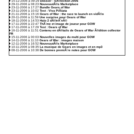
15-12-2006 à 09:29
Dossier : SÃ©lection 2006
29-11-2006 à 08:23
NouveautÃ©s Marketplace
23-11-2006 à 17:27
Bundle Gears of War
23-11-2006 à 10:02
Test : Viva PiÃ±ata
21-11-2006 à 15:16
Gears of War : the race to launch en vidÃ©o
20-11-2006 à 11:59
Une surprise pour Gears of War
18-11-2006 à 14:53
Halo 2 dÃ©trÃ´nÃ©
17-11-2006 à 22:47
ThÃ¨me et image de joueur pour GOW
17-11-2006 à 17:29
Test : Gears of War
16-11-2006 à 11:51
Contenu en dÃ©tails de Gears of War Ã©dition collector
FR
15-11-2006 à 00:03
Nouvelles images du multi pour GOW
14-11-2006 à 11:10
Gears of War : images maison
12-11-2006 à 16:52
NouveautÃ©s Marketplace
10-11-2006 à 08:35
La musique de Gears en images et en mp3
08-11-2006 à 10:38
De bonnes premiÃ¨re notes pour GOW