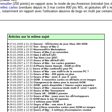
rouiller
(250 points) en rapport avec le mode de jeu Annexion (introduit lors 
velles cartes
(vendues depuis le 3 mai contre 800 pts MS, et gratuites dÃ¨s l
s, notamment en rapport avec l'utilisation abusive de bugs en multi par certain
Articles sur le même sujet
.
07-01-2009 à 01:16
Dossier : SÃ©lection de jeux Xbox 360 2008
27-11-2008 à 07:53
Test : Gears of War 2
15-03-2008 à 18:30
NouveautÃ©s Marketplace
20-02-2008 à 22:33
Gears of War 2 en novembre
22-01-2008 à 19:16
Halo 3 dÃ©trÃ´nÃ©
05-01-2008 à 13:06
Top Xbox Live 2007
01-10-2007 à 10:05
Gears of War dÃ©trÃ´nÃ©
03-09-2007 à 17:35
Gears of War : les cartes gratuites
10-08-2007 à 16:43
G-Phoria Game Awards : GOW en tÃªte
11-07-2007 à 11:11
Gears of War confirmÃ© pour PC
09-07-2007 à 12:11
Gears of War : une vidÃ©o de la version PC ?
13-06-2007 à 17:24
Gears of War : 250 points en plus
27-05-2007 à 10:33
Gears of War : mise Ã jour Ã venir
01-05-2007 à 18:29
GOW : 4 nouvelles cartes en dÃ©tails et en images
13-04-2007 à 22:54
Changement de dates pour le tournoi GOW
10-04-2007 à 13:01
GOW : patch disponible + futures cartes payantes
31-03-2007 à 01:52
Gears of War : nouveau mode multi Ã venir + patch
30-03-2007 à 13:46
Gears of War Tournament
13-03-2007 à 20:09
Charts UK : GRAW 2 premier
16-02-2007 à 13:54
Gears of War : jouez avec les dÃ©veloppeurs
25-01-2007 à 11:58
GOW dans le top 10 japonais
23-01-2007 à 13:03
3 millions pour GOW
08-01-2007 à 18:34
Gears of War : une mise Ã jour
08-01-2007 à 12:44
[mÃ j] Deux nouvelles cartes pour GOW en images
15-12-2006 à 13:38
Gears of War : 2 millions d'exemplaires vendus