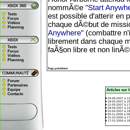
nommÃ©e
"Start Anywh
Tests
est possible d'atterir en
Focus
chaque dÃ©but de missio
Vidéos
Planning
Anywhere"
(combattre n'
librement dans chaque mi
Tests
faÃ§on libre et non linÃ©
Focus
Vidéos
Planning
Page précédente
Forum
Partenaires
Equipe
Articles sur 
.
Contacts
04-08-2007 à 1
28-05-2007 à 2
21-05-2007 à 1
28-04-2007 à 2
02-04-2007 à 1
06-11-2006 à 0
31-10-2006 à 1
17-01-2006 à 1