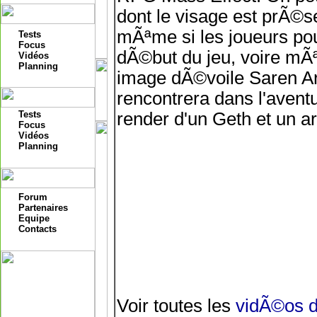
dont le visage est prÃ©s
mÃªme si les joueurs pou
Tests
Focus
dÃ©but du jeu, voire mÃ
Vidéos
Planning
image dÃ©voile Saren Arte
rencontrera dans l'avent
Tests
render d'un Geth et un a
Focus
Vidéos
Planning
Forum
Partenaires
Equipe
Contacts
Voir toutes les
vidÃ©os d