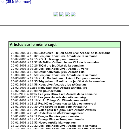
ailer (39.5 Mo, mov)
Articles sur le même sujet
.
22-04-2008 à 18:04
Lost Cities : le jeu Xbox Live Arcade de la semaine
15-04-2008 à 18:32
Les jeux Xbox Live Arcade de la semaine
08-04-2008 à 09:15
XBLA : Ikaruga pour demain
31-03-2008 à 19:52
Mr Driller Online : le jeu XLA de la semaine
25-03-2008 à 10:26
TiQal : le jeu XLA de la semaine
20-03-2008 à 08:26
Les jeux Xbox Live Arcade Ã venir
17-03-2008 à 18:50
Deux nouveaux jeux Arcade Hits
10-03-2008 à 18:53
Les jeux Xbox Live Arcade de la semaine
04-03-2008 à 17:16
XLA : Rocketmen : Axis of Evil pour demain
25-02-2008 à 19:55
Triggerheart Exelica : le jeu XLA de la semaine
25-02-2008 à 14:58
Xbox Live Awards : les rÃ©sultats
21-02-2008 à 11:55
Nouveaux jeux Arcade annoncÃ©s
19-02-2008 à 08:09
N+ pour demain
11-02-2008 à 18:37
Les jeux Xbox Live Arcade de la semaine
05-02-2008 à 11:20
Les jeux Arcade de cette semaine
30-01-2008 à 17:16
XLA : Things On Wheels annoncÃ©
28-01-2008 à 18:11
Rez HD et Chessmaster Live ce mercredi
23-01-2008 à 09:39
Une nouvelle table pour Pinball FX
22-01-2008 à 19:25
Votez pour les Xbox Live Arcade Awards
18-01-2008 à 20:41
Undertow en dÃ©dommagement
15-01-2008 à 09:11
Boogie Bunnies pour demain
08-01-2008 à 11:48
Omega Five et Tron pour demain
05-01-2008 à 12:53
NouveautÃ©s Marketplace
17-12-2007 à 20:22
Les jeux Xbox Live Arcade de la semaine
10-12-2007 à 19:24
Les jeux Xbox Live Arcade de cette semaine