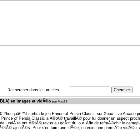
Rechercher dans les articles :
(XBLA) en images et vidÃ©o
par Max73
€™hui quâ€™il sortira le jeu Prince of Persia Classic sur Xbox Live Arcade
rince of Persia Classic a Ã©tÃ© travaillÃ© pour lui donner un aspect proche
s de lumiÃ¨re ont Ã©tÃ© revus au goÃ»t du jour. Afin de rafraÃ®chir le gamepl
Ã©tÃ© ajoutÃ©s. Pour s'en faire une idÃ©e, en voici une premiÃ¨re vidÃ©o, 