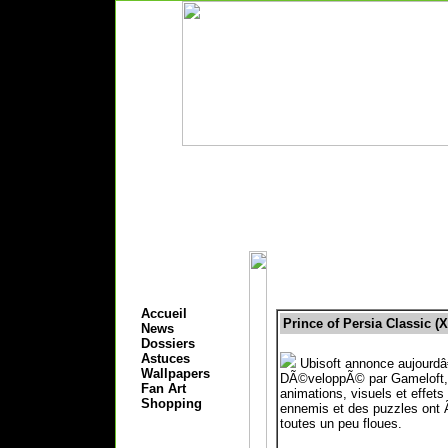
Accueil
Prince of Persia Classic 
News
Dossiers
Astuces
Ubisoft annonce aujourdâ
Wallpapers
DÃ©veloppÃ© par Gameloft, P
Fan Art
animations, visuels et effet
Shopping
ennemis et des puzzles ont 
toutes un peu floues.