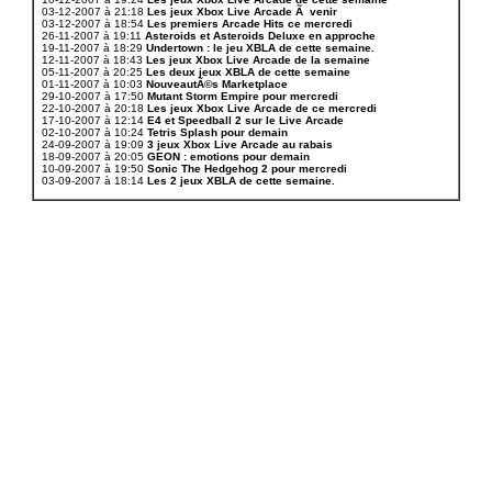
03-12-2007 à 21:18
Les jeux Xbox Live Arcade Ã venir
03-12-2007 à 18:54
Les premiers Arcade Hits ce mercredi
26-11-2007 à 19:11
Asteroids et Asteroids Deluxe en approche
19-11-2007 à 18:29
Undertown : le jeu XBLA de cette semaine.
12-11-2007 à 18:43
Les jeux Xbox Live Arcade de la semaine
05-11-2007 à 20:25
Les deux jeux XBLA de cette semaine
01-11-2007 à 10:03
NouveautÃ©s Marketplace
29-10-2007 à 17:50
Mutant Storm Empire pour mercredi
22-10-2007 à 20:18
Les jeux Xbox Live Arcade de ce mercredi
17-10-2007 à 12:14
E4 et Speedball 2 sur le Live Arcade
02-10-2007 à 10:24
Tetris Splash pour demain
24-09-2007 à 19:09
3 jeux Xbox Live Arcade au rabais
18-09-2007 à 20:05
GEON : emotions pour demain
10-09-2007 à 19:50
Sonic The Hedgehog 2 pour mercredi
03-09-2007 à 18:14
Les 2 jeux XBLA de cette semaine.