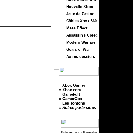
Nouvelle Xbox
Jeux de Casino
Câbles Xbox 360
Mass Effect
Assassin's Creed
Modern Warfare
Gears of War
Autres dossiers
»
Xbox Gamer
»
Xbox.com
»
Gamekult
»
GamerObs
»
Les Tontons
»
Autres partenaires
Politique de confidentialité