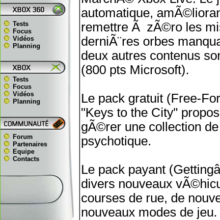
automatique, amÃ©liora
Tests
remettre Ã zÃ©ro les miss
Focus
derniÃ¨res orbes manquan
Vidéos
Planning
deux autres contenus sont 
(800 pts Microsoft).
Tests
Focus
Vidéos
Le pack gratuit (Free-F
Planning
"Keys to the City" propos
gÃ©rer une collection de 
Forum
psychotique.
Partenaires
Equipe
Contacts
Le pack payant (Getting
divers nouveaux vÃ©hicul
courses de rue, de nouve
nouveaux modes de jeu.