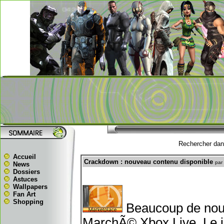
Rechercher dans
Accueil
Crackdown : nouveau contenu disponible
par
News
Dossiers
Astuces
Wallpapers
Fan Art
Shopping
Beaucoup de nouv
MarchÃ© Xbox Live. Le j