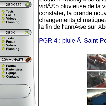
vidÃ©o pluvieuse de la v
Tests
constater, la grande no
Focus
changements climatiques 
Vidéos
Planning
la fin de l'annÃ©e sur X
Tests
PGR 4 : pluie Ã Saint-P
Focus
Vidéos
Planning
Forum
Partenaires
Equipe
Contacts