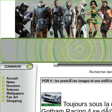
Rechercher dans
Accueil
PGR 4 : les premiÃ¨res images et une vidÃ©
News
Dossiers
Astuces
Wallpapers
Fan Art
Shopping
Toujours sous la 
Gotham Racing 4 se dÃ©v