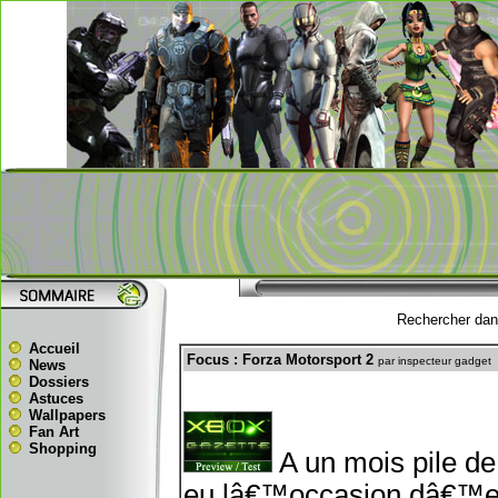
Rechercher dans
Accueil
Focus : Forza Motorsport 2
par inspecteur gadget
News
Dossiers
Astuces
Wallpapers
Fan Art
Shopping
A un mois pile de
eu lâ€™occasion dâ€™es