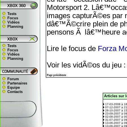
Motorsport 2. Lâ€™occas
Tests
images capturÃ©es par no
Focus
dâ€™Ã©crire plein de ph
Vidéos
Planning
pensons Ã lâ€™heure act
Tests
Lire le focus de
Forza Mo
Focus
Vidéos
Planning
Voir les vidÃ©os du jeu 
Page précédente
Forum
Partenaires
Equipe
Contacts
Articles sur 
.
17-03-2008 à 1
07-12-2007 à 2
26-10-2007 à 1
23-09-2007 à 0
02-08-2007 à 0
31-07-2007 à 0
13-06-2007 à 0
13-06-2007 à 0