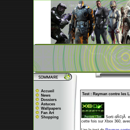
Accueil
Test : Rayman contre les 
News
Dossiers
Astuces
Wallpapers
Fan Art
Sorti dÃ©jÃ en
Shopping
cette fois sur Xbox 360, av
Lire le test de
Rayman contre