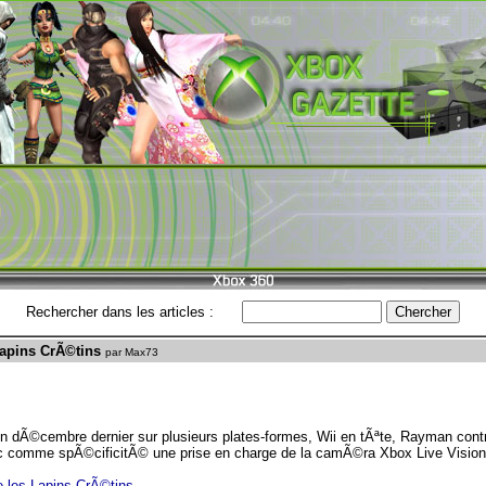
Rechercher dans les articles :
Lapins CrÃ©tins
par Max73
 dÃ©cembre dernier sur plusieurs plates-formes, Wii en tÃªte, Rayman contr
ec comme spÃ©cificitÃ© une prise en charge de la camÃ©ra Xbox Live Vision e
 les Lapins CrÃ©tins
.