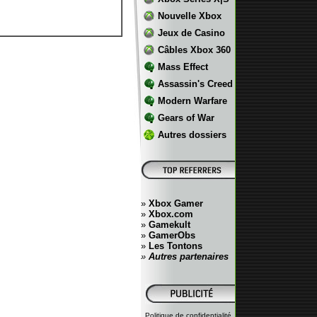
Nouvelle Xbox
Jeux de Casino
Câbles Xbox 360
Mass Effect
Assassin's Creed
Modern Warfare
Gears of War
Autres dossiers
»
Xbox Gamer
»
Xbox.com
»
Gamekult
»
GamerObs
»
Les Tontons
»
Autres partenaires
Politique de confidentialité