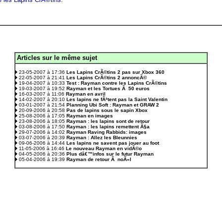
Articles sur le même sujet
.
23-05-2007 à 17:36
Les Lapins CrÃ©tins 2 pas sur Xbox 360
22-05-2007 à 21:41
Les Lapins CrÃ©tins 2 annoncÃ©
19-04-2007 à 10:33
Test : Rayman contre les Lapins CrÃ©tins
19-03-2007 à 19:52
Rayman et les Tortues Ã 50 euros
16-03-2007 à 11:06
Rayman en avril
14-02-2007 à 20:10
Les lapins ne fÃªtent pas la Saint Valentin
03-01-2007 à 21:54
Planning Ubi Soft : Rayman et GRAW 2
20-09-2006 à 20:58
Pas de lapins sous le sapin Xbox
25-08-2006 à 17:05
Rayman en images
23-08-2006 à 18:05
Rayman : les lapins sont de retour
03-08-2006 à 17:50
Rayman : les lapins remettent Ã§a
29-07-2006 à 14:02
Rayman Raving Rabbids: images
03-07-2006 à 20:39
Rayman : Allez les Bleunnies
09-06-2006 à 14:44
Les lapins ne savent pas jouer au foot
11-05-2006 à 16:46
Le nouveau Rayman en vidÃ©o
04-05-2006 à 20:36
Plus dâ€™infos sur le futur Rayman
05-04-2006 à 19:39
Rayman de retour Ã noÃ«l