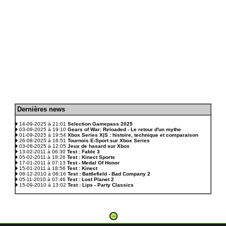
D
ernières news
.
14-09-2025 à 21:01
Selection Gamepass 2025
03-09-2025 à 19:10
Gears of War: Reloaded - Le retour d'un mythe
01-09-2025 à 19:54
Xbox Series X|S : histoire, technique et comparaison
26-08-2025 à 16:51
Tournois E-Sport sur Xbox Series
03-08-2025 à 12:05
Jeux de hasard sur Xbox
13-02-2011 à 06:30
Test : Fable 3
05-02-2011 à 18:26
Test : Kinect Sports
17-01-2011 à 07:13
Test - Medal Of Honor
15-01-2011 à 18:56
Test : Kinect
08-12-2010 à 06:16
Test : Battlefield - Bad Company 2
05-11-2010 à 07:46
Test : Lost Planet 2
15-09-2010 à 13:02
Test : Lips - Party Classics