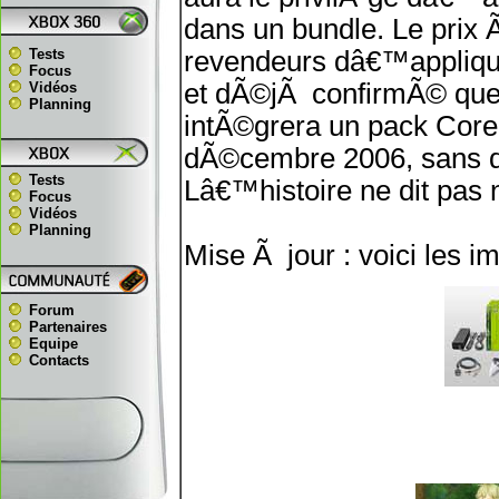
dans un bundle. Le prix Ã
Tests
revendeurs dâ€™applique
Focus
et dÃ©jÃ confirmÃ© que
Vidéos
Planning
intÃ©grera un pack Core
dÃ©cembre 2006, sans d
Tests
Lâ€™histoire ne dit pas 
Focus
Vidéos
Planning
Mise Ã jour : voici les i
Forum
Partenaires
Equipe
Contacts