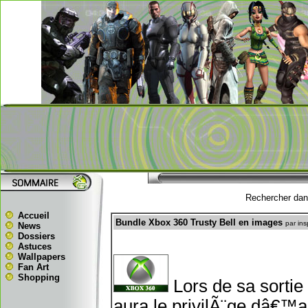
Rechercher dans
Accueil
Bundle Xbox 360 Trusty Bell en images
par in
News
Dossiers
Astuces
Wallpapers
Fan Art
Shopping
Lors de sa sortie 
aura le privilÃ¨ge dâ€™