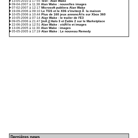
13-05-2010 à 17:55
Test : Alan Wake
09-04-2007 à 11:38
Alan Wake : nouvelles images
07-02-2007 à 12:17
Microsoft publiera Alan Wake
19-09-2006 à 09:10
Le TGS et le X06 s'invitent Ã la maison
10-05-2006 à 10:44
Plus de 160 jeux annoncÃ©s sur Xbox 360
10-05-2006 à 07:14
Alan Wake : le trailer de l'E3
09-05-2006 à 21:47
[mÃ j] Halo 3 et Fable 2 sur le Marketplace
22-06-2005 à 12:51
Alan Wake : vidÃ©o et images
13-06-2005 à 11:30
Alan Wake : images
05-05-2005 à 17:19
Alan Wake : Le nouveau Remedy
D
ernières news
.