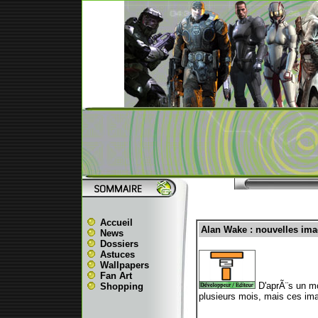
Accueil
Alan Wake : nouvelles im
News
Dossiers
Astuces
Wallpapers
Fan Art
D'aprÃ¨s un mo
Shopping
plusieurs mois, mais ces ima