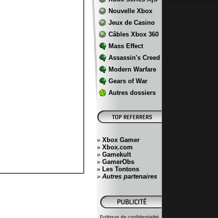
Nouvelle Xbox
Jeux de Casino
Câbles Xbox 360
Mass Effect
Assassin's Creed
Modern Warfare
Gears of War
Autres dossiers
»
Xbox Gamer
»
Xbox.com
»
Gamekult
»
GamerObs
»
Les Tontons
»
Autres partenaires
Politique de confidentialité