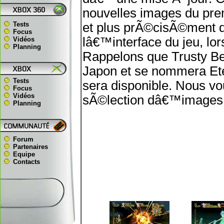
nouvelles images du pr
Tests
et plus prÃ©cisÃ©ment 
Focus
lâ€™interface du jeu, lo
Vidéos
Planning
Rappelons que Trusty Bel
Japon et se nommera Ete
Tests
sera disponible. Nous vo
Focus
Vidéos
sÃ©lection dâ€™images ti
Planning
Forum
Partenaires
Equipe
Contacts