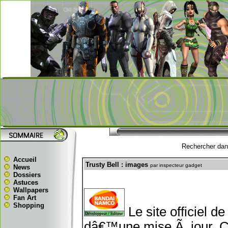
Rechercher dans
Accueil
Trusty Bell : images
par inspecteur gadget
News
Dossiers
Astuces
Wallpapers
Fan Art
Shopping
Le site officiel d
dâ€™une mise Ã jour. Ce