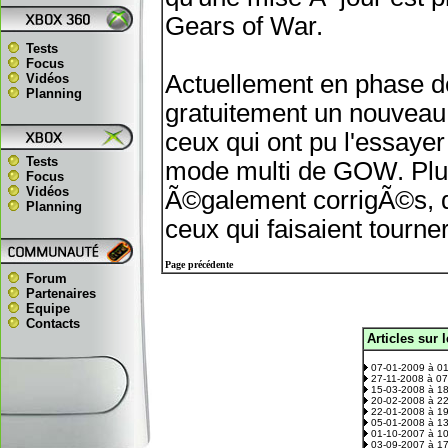
Gears of War.
Tests
Focus
Actuellement en phase de 
Vidéos
Planning
gratuitement un nouvea
ceux qui ont pu l'essayer
Tests
mode multi de GOW. Plusi
Focus
Vidéos
Ã©galement corrigÃ©s, d
Planning
ceux qui faisaient tourn
Page précédente
Forum
Partenaires
Equipe
Contacts
Articles sur 
.
07-01-2009 à 0
27-11-2008 à 0
15-03-2008 à 1
20-02-2008 à 2
22-01-2008 à 1
05-01-2008 à 1
01-10-2007 à 1
03-09-2007 à 1