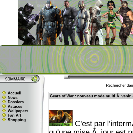
Rechercher dans
Accueil
Gears of War : nouveau mode multi Ã venir 
News
Dossiers
Astuces
Wallpapers
Fan Art
Shopping
C'est par l'inter
qu'une mise Ã jour est p