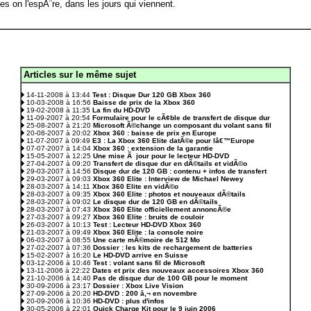
es on l'espÃ¨re, dans les jours qui viennent.
Articles sur le même sujet
.
14-11-2008 à 13:44
Test : Disque Dur 120 GB Xbox 360
10-03-2008 à 16:56
Baisse de prix de la Xbox 360
19-02-2008 à 11:35
La fin du HD-DVD
11-09-2007 à 20:54
Formulaire pour le cÃ¢ble de transfert de disque dur
25-08-2007 à 21:20
Microsoft Ã©change un composant du volant sans fil
20-08-2007 à 20:02
Xbox 360 : baisse de prix en Europe
11-07-2007 à 09:49
E3 : La Xbox 360 Elite datÃ©e pour lâ€™Europe
07-07-2007 à 14:04
Xbox 360 : extension de la garantie
15-05-2007 à 12:25
Une mise Ã jour pour le lecteur HD-DVD
27-04-2007 à 09:20
Transfert de disque dur en dÃ©tails et vidÃ©o
29-03-2007 à 14:56
Disque dur de 120 GB : contenu + infos de transfert
29-03-2007 à 09:03
Xbox 360 Elite : Interview de Michael Newey
28-03-2007 à 14:11
Xbox 360 Elite en vidÃ©o
28-03-2007 à 09:35
Xbox 360 Elite : photos et nouveaux dÃ©tails
28-03-2007 à 09:02
Le disque dur de 120 GB en dÃ©tails
28-03-2007 à 07:43
Xbox 360 Elite officiellement annoncÃ©e
27-03-2007 à 09:27
Xbox 360 Elite : bruits de couloir
26-03-2007 à 10:13
Test : Lecteur HD-DVD Xbox 360
21-03-2007 à 09:49
Xbox 360 Elite : la console noire
06-03-2007 à 08:55
Une carte mÃ©moire de 512 Mo
27-02-2007 à 07:36
Dossier : les kits de rechargement de batteries
15-02-2007 à 16:20
Le HD-DVD arrive en Suisse
03-12-2006 à 10:46
Test : volant sans fil de Microsoft
13-11-2006 à 22:22
Dates et prix des nouveaux accessoires Xbox 360
21-10-2006 à 14:40
Pas de disque dur de 100 GB pour le moment
30-09-2006 à 23:17
Dossier : Xbox Live Vision
27-09-2006 à 20:20
HD-DVD : 200 â‚¬ en novembre
20-09-2006 à 10:36
HD-DVD : plus d'infos
30-05-2006 à 22:01
Quick Charge Kit pour le 9 juin 2006