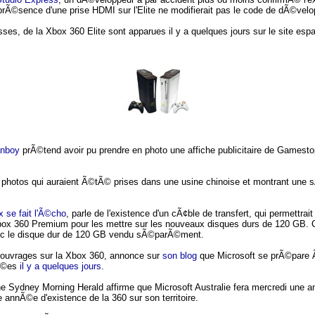
prÃ©sence d'une prise HDMI sur l'Elite ne modifierait pas le code de dÃ©vel
ses, de la Xbox 360 Elite sont apparues il y a quelques jours sur le site esp
nboy
prÃ©tend avoir pu prendre en photo une affiche publicitaire de Gamesto
photos qui auraient Ã©tÃ© prises dans une usine chinoise et montrant une s
 se fait l'Ã©cho
, parle de l'existence d'un cÃ¢ble de transfert, qui permettra
Xbox 360 Premium pour les mettre sur les nouveaux disques durs de 120 GB. C
vec le disque dur de 120 GB vendu sÃ©parÃ©ment.
'ouvrages sur la Xbox 360, annonce sur
son blog
que Microsoft se prÃ©pare Ã f
lÃ©es
il y a quelques jours
.
 The Sydney Morning Herald affirme que Microsoft Australie fera mercredi une 
 annÃ©e d'existence de la 360 sur son territoire.