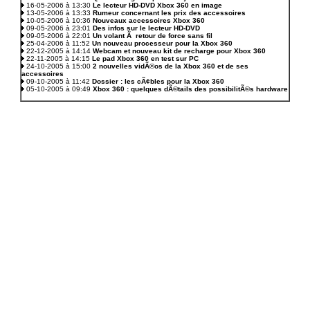
16-05-2006 à 13:30
Le lecteur HD-DVD Xbox 360 en image
13-05-2006 à 13:33
Rumeur concernant les prix des accessoires
10-05-2006 à 10:36
Nouveaux accessoires Xbox 360
09-05-2006 à 23:01
Des infos sur le lecteur HD-DVD
09-05-2006 à 22:01
Un volant Ã retour de force sans fil
25-04-2006 à 11:52
Un nouveau processeur pour la Xbox 360
22-12-2005 à 14:14
Webcam et nouveau kit de recharge pour Xbox 360
22-11-2005 à 14:15
Le pad Xbox 360 en test sur PC
24-10-2005 à 15:00
2 nouvelles vidÃ©os de la Xbox 360 et de ses
accessoires
09-10-2005 à 11:42
Dossier : les cÃ¢bles pour la Xbox 360
05-10-2005 à 09:49
Xbox 360 : quelques dÃ©tails des possibilitÃ©s hardware