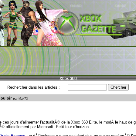
Rechercher dans les articles :
couloir
par Max73
 ces jours d'alimenter l'actualitÃ© de la Xbox 360 Elite, le modÃ¨le haut de 
officiellement par Microsoft. Petit tour d'horizon.
tudio Express
, un dÃ©veloppeur a par accident plus ou moins confirmÃ© l'e