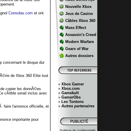
oppement.
Nouvelle Xbox
agnol
Consolas.com
et ont
Jeux de Casino
Câbles Xbox 360
Mass Effect
Assassin's Creed
Modern Warfare
Gears of War
Autres dossiers
p concernant le disque dur
Ã©rie de Xbox 360 Elite tout
»
Xbox Gamer
»
Xbox.com
it de copier les donnÃ©es
»
Gamekult
e cÃ¢ble serait inclus avec
»
GamerObs
»
Les Tontons
»
Autres partenaires
aire l'annonce officielle, et
annonce importante pour
Politique de confidentialité