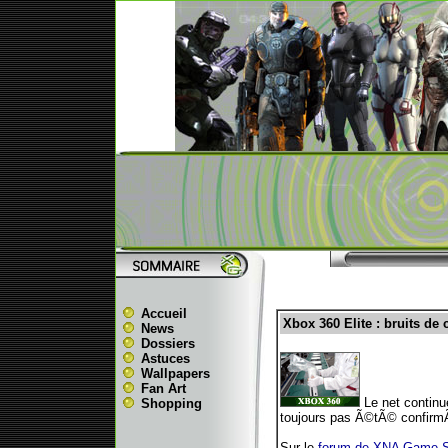
Accueil
Xbox 360 Elite : bruits de 
News
Dossiers
Astuces
Wallpapers
Fan Art
Le net continue
Shopping
toujours pas Ã©tÃ© confirmÃ© 
Sur le
forum de XNA Game S