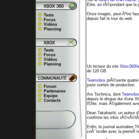
Elite, en rÃ©pondant que la 
Onze images, peut-Ãªtre faus
Tests
depuis fait le tour du web.
Focus
Vidéos
Planning
Tests
Focus
Vidéos
Planning
Un lecteur du site
Xbox360fa
de 120 GB.
Teamxbox
prÃ©sente quatre 
juste sorties de production.
Forum
Partenaires
Ars Technica, dont
Teamxbox
Equipe
depuis le disque dur d'une 
Contacts
l'Elite, mais Ã©galement a
Dean Takahashi, un auteur d
confirme les infos rÃ©vÃ©
Enfin, le journal australien
coÃ¯ncider avec la premiÃ¨re