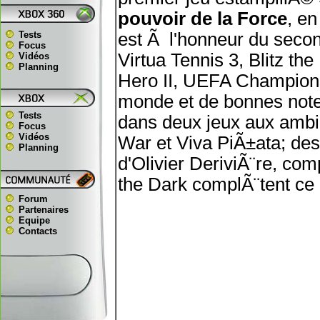
pouvoir de la Force
, en
Tests
est Ã l'honneur du secon
Focus
Virtua Tennis 3, Blitz t
Vidéos
Planning
Hero II, UEFA Champion
monde et de bonnes note
Tests
dans deux jeux aux ambi
Focus
Vidéos
War et Viva PiÃ±ata; des 
Planning
d'Olivier DeriviÃ¨re, comp
the Dark complÃ¨tent c
Forum
Partenaires
Equipe
Contacts