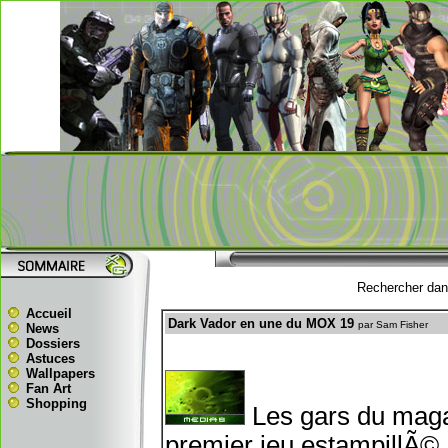
Rechercher dans
Accueil
Dark Vador en une du MOX 19
par Sam Fisher
News
Dossiers
Astuces
Wallpapers
Fan Art
Shopping
Les gars du maga
premier jeu estampillÃ© 