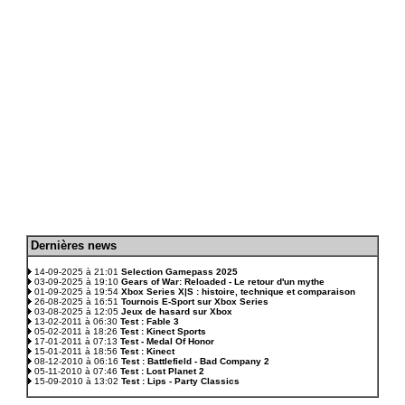
D
ernières news
.
14-09-2025 à 21:01
Selection Gamepass 2025
03-09-2025 à 19:10
Gears of War: Reloaded - Le retour d'un mythe
01-09-2025 à 19:54
Xbox Series X|S : histoire, technique et comparaison
26-08-2025 à 16:51
Tournois E-Sport sur Xbox Series
03-08-2025 à 12:05
Jeux de hasard sur Xbox
13-02-2011 à 06:30
Test : Fable 3
05-02-2011 à 18:26
Test : Kinect Sports
17-01-2011 à 07:13
Test - Medal Of Honor
15-01-2011 à 18:56
Test : Kinect
08-12-2010 à 06:16
Test : Battlefield - Bad Company 2
05-11-2010 à 07:46
Test : Lost Planet 2
15-09-2010 à 13:02
Test : Lips - Party Classics