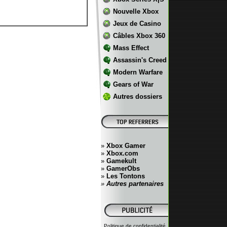
Nouvelle Xbox
Jeux de Casino
Câbles Xbox 360
Mass Effect
Assassin's Creed
Modern Warfare
Gears of War
Autres dossiers
»
Xbox Gamer
»
Xbox.com
»
Gamekult
»
GamerObs
»
Les Tontons
»
Autres partenaires
Politique de confidentialité