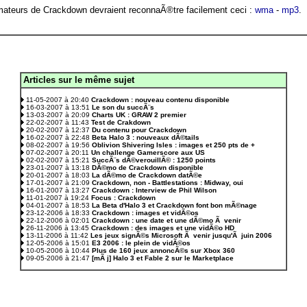
ateurs de Crackdown devraient reconnaÃ®tre facilement ceci :
wma
-
mp3
.
Articles sur le même sujet
.
11-05-2007 à 20:40
Crackdown : nouveau contenu disponible
16-03-2007 à 13:51
Le son du succÃ¨s
13-03-2007 à 20:09
Charts UK : GRAW 2 premier
22-02-2007 à 11:43
Test de Crakdown
20-02-2007 à 12:37
Du contenu pour Crackdown
16-02-2007 à 22:48
Beta Halo 3 : nouveaux dÃ©tails
08-02-2007 à 19:56
Oblivion Shivering Isles : images et 250 pts de +
07-02-2007 à 20:11
Un challenge Gamerscore aux US
02-02-2007 à 15:21
SuccÃ¨s dÃ©verouillÃ© : 1250 points
23-01-2007 à 13:18
DÃ©mo de Crackdown disponible
20-01-2007 à 18:03
La dÃ©mo de Crackdown datÃ©e
17-01-2007 à 21:09
Crackdown, non - Battlestations : Midway, oui
16-01-2007 à 13:27
Crackdown : Interview de Phil Wilson
11-01-2007 à 19:24
Focus : Crackdown
04-01-2007 à 18:53
La Beta d'Halo 3 et Crackdown font bon mÃ©nage
23-12-2006 à 18:33
Crackdown : images et vidÃ©os
22-12-2006 à 02:01
Crackdown : une date et une dÃ©mo Ã venir
26-11-2006 à 13:45
Crackdown : des images et une vidÃ©o HD
13-11-2006 à 11:42
Les jeux signÃ©s Microsoft Ã venir jusqu'Ã juin 2006
12-05-2006 à 15:01
E3 2006 : le plein de vidÃ©os
10-05-2006 à 10:44
Plus de 160 jeux annoncÃ©s sur Xbox 360
09-05-2006 à 21:47
[mÃ j] Halo 3 et Fable 2 sur le Marketplace