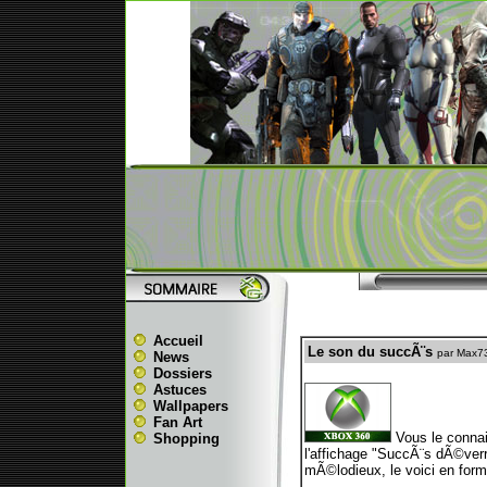
Accueil
Le son du succÃ¨s
par Max7
News
Dossiers
Astuces
Wallpapers
Fan Art
Vous le connais
Shopping
l'affichage "SuccÃ¨s dÃ©verr
mÃ©lodieux, le voici en for