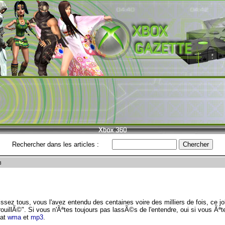
Rechercher dans les articles :
3
sez tous, vous l'avez entendu des centaines voire des milliers de fois, ce j
ouillÃ©". Si vous n'Ãªtes toujours pas lassÃ©s de l'entendre, oui si vous Ã
mat
wma
et
mp3
.