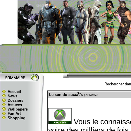
Rechercher dans
Accueil
Le son du succÃ¨s
par Max73
News
Dossiers
Astuces
Wallpapers
Fan Art
Shopping
Vous le connaisse
voire des milliers de fois