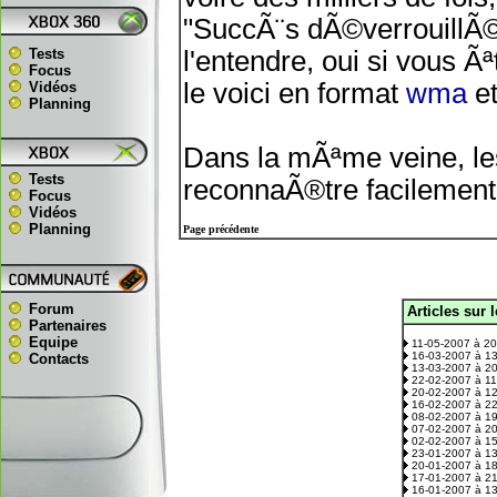
"SuccÃ¨s dÃ©verrouillÃ©"
Tests
l'entendre, oui si vous 
Focus
le voici en format
wma
e
Vidéos
Planning
Dans la mÃªme veine, l
Tests
reconnaÃ®tre facilement
Focus
Vidéos
Planning
Page précédente
Forum
Articles sur 
.
Partenaires
Equipe
11-05-2007 à 2
16-03-2007 à 1
Contacts
13-03-2007 à 2
22-02-2007 à 1
20-02-2007 à 1
16-02-2007 à 2
08-02-2007 à 1
07-02-2007 à 2
02-02-2007 à 1
23-01-2007 à 1
20-01-2007 à 1
17-01-2007 à 2
16-01-2007 à 1