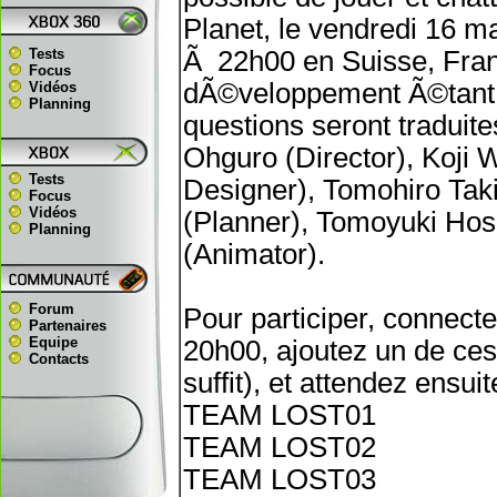
Planet, le vendredi 16 
Tests
Ã 22h00 en Suisse, Franc
Focus
dÃ©veloppement Ã©tant 
Vidéos
Planning
questions seront traduite
Ohguro (Director), Koji
Tests
Designer), Tomohiro Tak
Focus
Vidéos
(Planner), Tomoyuki Hos
Planning
(Animator).
Forum
Pour participer, connect
Partenaires
Equipe
20h00, ajoutez un de ces
Contacts
suffit), et attendez ensui
TEAM LOST01
TEAM LOST02
TEAM LOST03