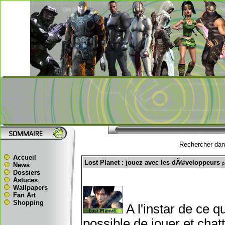
Rechercher dans
Accueil
Lost Planet : jouez avec les dÃ©veloppeurs
p
News
Dossiers
Astuces
Wallpapers
Fan Art
Shopping
A l'instar de ce q
possible de jouer et cha