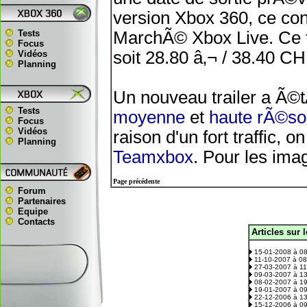
version Xbox 360, ce co
Tests
MarchÃ© Xbox Live. Ce 
Focus
soit 28.80 â‚¬ / 38.40 CH
Vidéos
Planning
Un nouveau trailer a Ã©tÃ
Tests
moyenne
et
haute rÃ©sol
Focus
Vidéos
raison d'un fort traffic, o
Planning
Teamxbox
. Pour les imag
Page précédente
Forum
Partenaires
Equipe
Contacts
Articles sur 
.
15-01-2008 à 0
11-10-2007 à 0
27-03-2007 à 1
09-03-2007 à 1
08-02-2007 à 1
19-01-2007 à 0
22-12-2006 à 1
15-12-2006 à 0