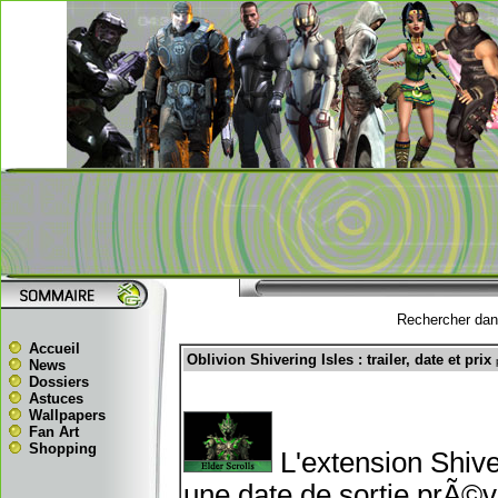
Rechercher dans
Accueil
Oblivion Shivering Isles : trailer, date et prix
News
Dossiers
Astuces
Wallpapers
Fan Art
Shopping
L'extension Shive
une date de sortie prÃ©v