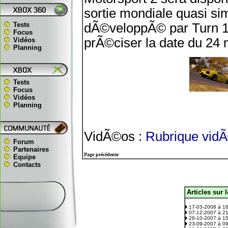
sortie mondiale quasi si
Tests
dÃ©veloppÃ© par Turn 
Focus
prÃ©ciser la date du 24 
Vidéos
Planning
Tests
Focus
Vidéos
Planning
VidÃ©os :
Rubrique vid
Forum
Partenaires
Page précédente
Equipe
Contacts
Articles sur 
.
17-03-2008 à 1
07-12-2007 à 2
26-10-2007 à 1
23-09-2007 à 0