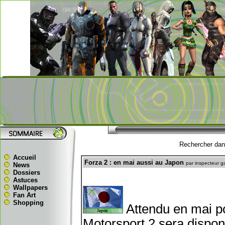
Rechercher dans
Accueil
Forza 2 : en mai aussi au Japon
par inspecteur g
News
Dossiers
Astuces
Wallpapers
Fan Art
Shopping
Attendu en mai po
Motorsport 2 sera dispo