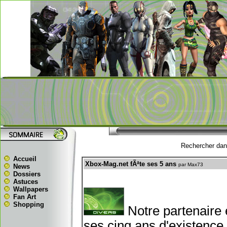
Rechercher dans
Accueil
Xbox-Mag.net fÃªte ses 5 ans
par Max73
News
Dossiers
Astuces
Wallpapers
Fan Art
Shopping
Notre partenaire
ses cinq ans d'existence,