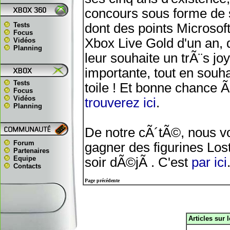
concours sous forme de
Tests
dont des points Microsof
Focus
Xbox Live Gold d'un an, 
Vidéos
Planning
leur souhaite un trÃ¨s j
importante, tout en souha
Tests
toile ! Et bonne chance
Focus
Vidéos
trouverez ici
.
Planning
De notre cÃ´tÃ©, nous v
Forum
gagner des figurines Los
Partenaires
Equipe
soir dÃ©jÃ . C'est
par ici
Contacts
Page précédente
Articles sur 
.