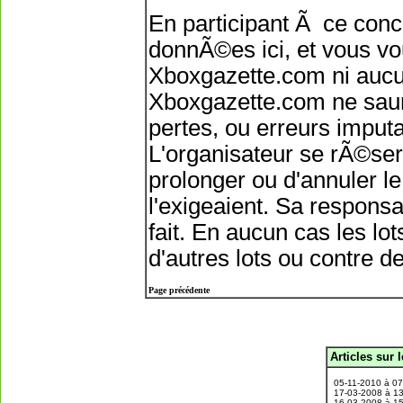
En participant Ã ce conc
donnÃ©es ici, et vous v
Xboxgazette.com ni auc
Xboxgazette.com ne saura
pertes, ou erreurs imput
L'organisateur se rÃ©serv
prolonger ou d'annuler l
l'exigeaient. Sa respons
fait. En aucun cas les l
d'autres lots ou contre de
Page précédente
Articles sur 
.
05-11-2010 à 0
17-03-2008 à 1
16-03-2008 à 1