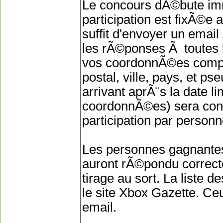
Le concours dÃ©bute imm
participation est fixÃ©e 
suffit d'envoyer un emai
les rÃ©ponses Ã toutes l
vos coordonnÃ©es comp
postal, ville, pays, et p
arrivant aprÃ¨s la date 
coordonnÃ©es) sera con
participation par person
Les personnes gagnantes
auront rÃ©pondu correcte
tirage au sort. La liste 
le site Xbox Gazette. Ce
email.