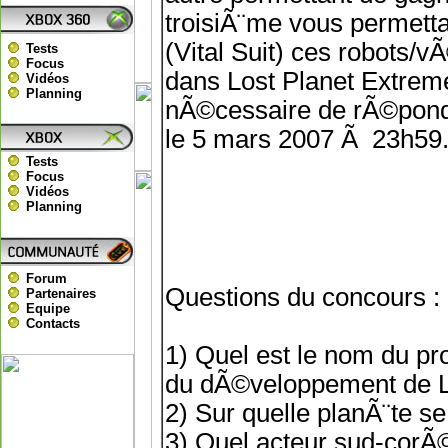
troisiÃ¨me vous permetta
(Vital Suit) ces robots/v
Tests
Focus
dans Lost Planet Extreme 
Vidéos
Planning
nÃ©cessaire de rÃ©pondr
le 5 mars 2007 Ã 23h59
Tests
Focus
Vidéos
Planning
Forum
Questions du concours :
Partenaires
Equipe
Contacts
1) Quel est le nom du p
du dÃ©veloppement de Lo
2) Sur quelle planÃ¨te se
3) Quel acteur sud-corÃ