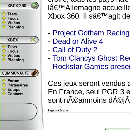
lâ€™Allemagne accueille 
Tests
Xbox 360. Il sâ€™agit de
Focus
Vidéos
Planning
-
Project Gotham Racing
-
Dead or Alive 4
Tests
-
Call of Duty 2
Focus
Vidéos
-
Tom Clancys Ghost Re
Planning
-
Rockstar Games presen
Forum
Ces jeux seront vendus a
Partenaires
Equipe
En France, seul PGR 3 est
Contacts
sont nÃ©anmoins dÃ©jÃ d
Page précédente