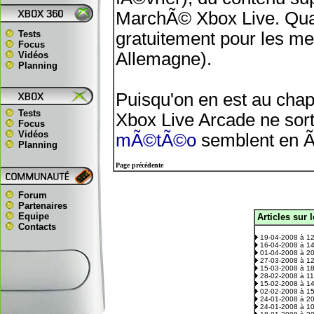
MarchÃ© Xbox Live. Qua
Tests
gratuitement pour les me
Focus
Allemagne).
Vidéos
Planning
Puisqu'on en est au chap
Tests
Xbox Live Arcade ne sort
Focus
Vidéos
mÃ©tÃ©o
semblent en Ãª
Planning
Page précédente
Forum
Partenaires
Equipe
Articles sur 
.
Contacts
19-04-2008 à 1
16-04-2008 à 1
01-04-2008 à 2
27-03-2008 à 1
15-03-2008 à 1
28-02-2008 à 1
15-02-2008 à 1
02-02-2008 à 1
24-01-2008 à 2
24-01-2008 à 1