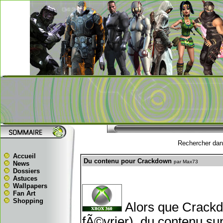
Rechercher dans
Accueil
Du contenu pour Crackdown
par Max73
News
Dossiers
Astuces
Wallpapers
Fan Art
Shopping
Alors que Crackdo
fÃ©vrier), du contenu su