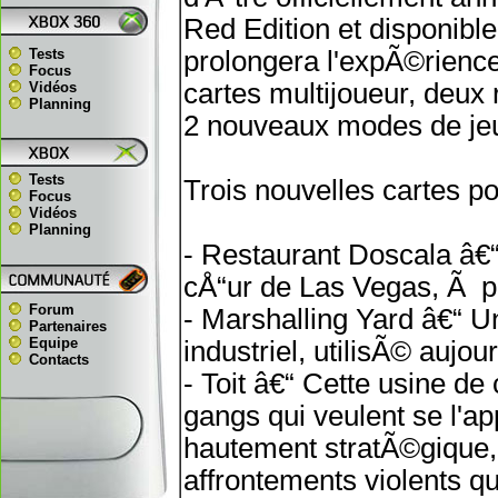
Red Edition et disponible
Tests
prolongera l'expÃ©rience
Focus
cartes multijoueur, deux
Vidéos
Planning
2 nouveaux modes de jeu
Tests
Trois nouvelles cartes po
Focus
Vidéos
Planning
- Restaurant Doscala â€“
cÅ“ur de Las Vegas, Ã p
Forum
- Marshalling Yard â€“ U
Partenaires
Equipe
industriel, utilisÃ© aujou
Contacts
- Toit â€“ Cette usine d
gangs qui veulent se l'ap
hautement stratÃ©gique, c
affrontements violents qu