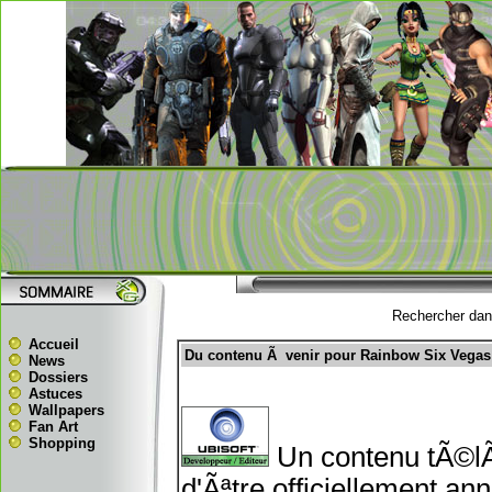
Rechercher dans
Accueil
Du contenu Ã venir pour Rainbow Six Vegas
News
Dossiers
Astuces
Wallpapers
Fan Art
Shopping
Un contenu tÃ©lÃ
d'Ãªtre officiellement a