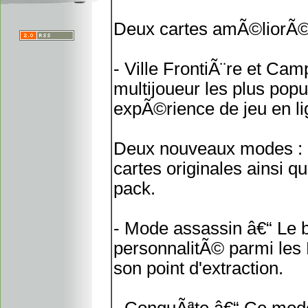
Deux cartes amÃ©liorÃ©
- Ville FrontiÃ¨re et Ca
multijoueur les plus pop
expÃ©rience de jeu en l
Deux nouveaux modes : c
cartes originales ainsi q
pack.
- Mode assassin â€“ Le b
personnalitÃ© parmi les 
son point d'extraction.