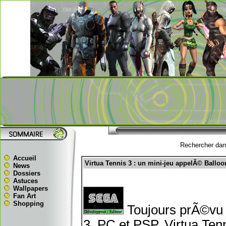
Rechercher dans
Accueil
Virtua Tennis 3 : un mini-jeu appelÃ© Ballo
News
Dossiers
Astuces
Wallpapers
Fan Art
Shopping
Toujours prÃ©vu 
3, PC et PSP, Virtua Ten