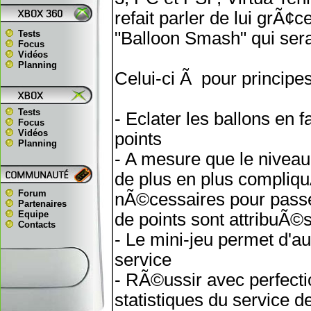
refait parler de lui grÃ¢c
Tests
"Balloon Smash" qui ser
Focus
Vidéos
Planning
Celui-ci Ã pour principes
Tests
- Eclater les ballons en 
Focus
Vidéos
points
Planning
- A mesure que le niveau
de plus en plus compliqu
Forum
nÃ©cessaires pour passe
Partenaires
Equipe
de points sont attribuÃ
Contacts
- Le mini-jeu permet d'
service
- RÃ©ussir avec perfecti
statistiques du service d