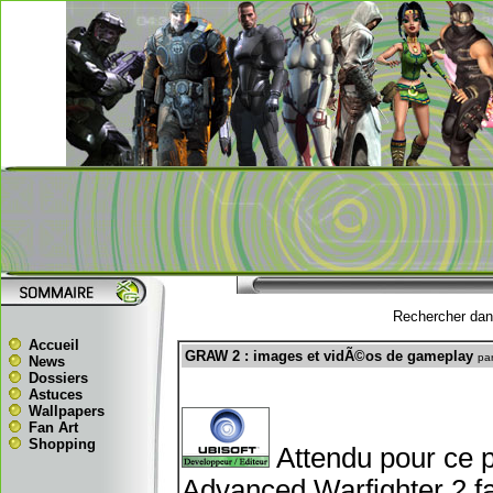
Rechercher dans
Accueil
GRAW 2 : images et vidÃ©os de gameplay
pa
News
Dossiers
Astuces
Wallpapers
Fan Art
Shopping
Attendu pour ce 
Advanced Warfighter 2 fa