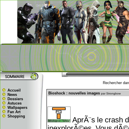
Rechercher dans
Accueil
Bioshock : nouvelles images
par Strongbow
News
Dossiers
Astuces
Wallpapers
Fan Art
Shopping
AprÃ¨s le crash d
inexplorÃ©es, Vous dÃ©c