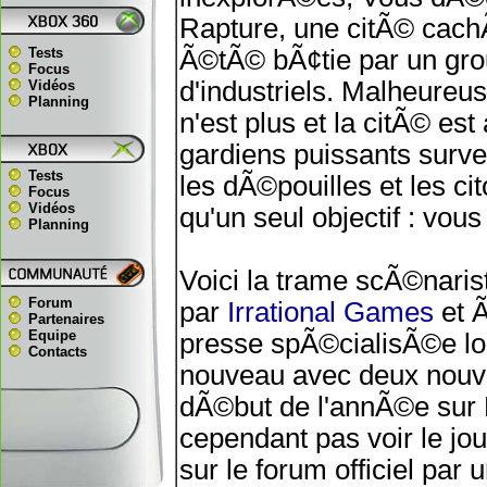
Rapture, une citÃ© cach
Tests
Ã©tÃ© bÃ¢tie par un grou
Focus
d'industriels. Malheureu
Vidéos
Planning
n'est plus et la citÃ© e
gardiens puissants surveil
Tests
les dÃ©pouilles et les 
Focus
Vidéos
qu'un seul objectif : vous
Planning
Voici la trame scÃ©naris
Forum
par
Irrational Games
et 
Partenaires
Equipe
presse spÃ©cialisÃ©e lors
Contacts
nouveau avec deux nouve
dÃ©but de l'annÃ©e sur P
cependant pas voir le jo
sur le forum officiel pa