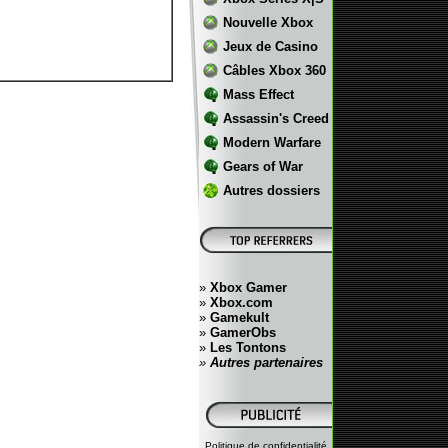
Nouvelle Xbox
Jeux de Casino
Câbles Xbox 360
Mass Effect
Assassin's Creed
Modern Warfare
Gears of War
Autres dossiers
»
Xbox Gamer
»
Xbox.com
»
Gamekult
»
GamerObs
»
Les Tontons
»
Autres partenaires
Politique de confidentialité