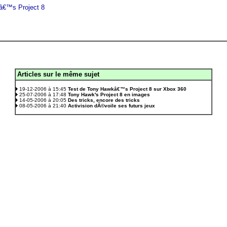
â€™s Project 8
Articles sur le même sujet
.
19-12-2006 à 15:45
Test de Tony Hawkâ€™s Project 8 sur Xbox 360
25-07-2006 à 17:48
Tony Hawk's Project 8 en images
14-05-2006 à 20:05
Des tricks, encore des tricks
08-05-2006 à 21:40
Activision dÃ©voile ses futurs jeux