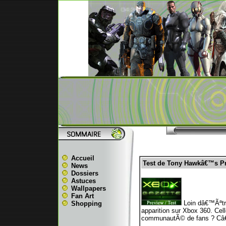
Accueil
Test de Tony Hawkâ€™s Pr
News
Dossiers
Astuces
Wallpapers
Fan Art
Loin dâ€™Ãªtre
Shopping
apparition sur Xbox 360. Cell
communautÃ© de fans ? Câ€™