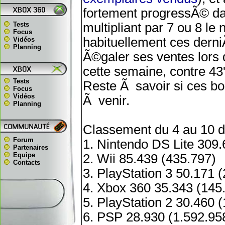
fortement progressÃ© da
Tests
multipliant par 7 ou 8 l
Focus
habituellement ces derni
Vidéos
Planning
Ã©galer ses ventes lors
cette semaine, contre 43
Tests
Reste Ã savoir si ces bo
Focus
Vidéos
Ã venir.
Planning
Classement du 4 au 10 
Forum
1. Nintendo DS Lite 309.
Partenaires
Equipe
2. Wii 85.439 (435.797)
Contacts
3. PlayStation 3 50.171 
4. Xbox 360 35.343 (145
5. PlayStation 2 30.460 
6. PSP 28.930 (1.592.95