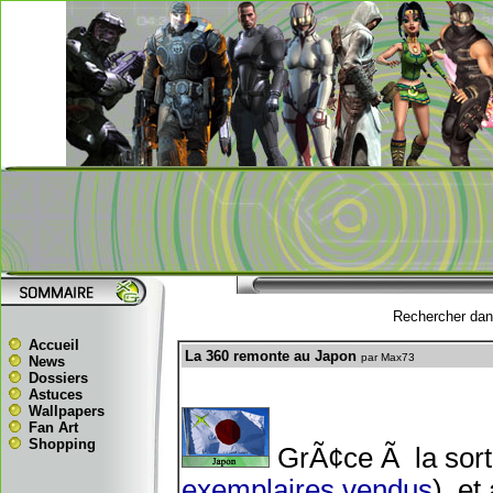
Rechercher dans
Accueil
La 360 remonte au Japon
par Max73
News
Dossiers
Astuces
Wallpapers
Fan Art
Shopping
GrÃ¢ce Ã la sort
exemplaires vendus
), e