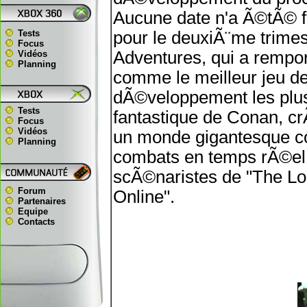
Aucune date n'a Ã©tÃ© f
Tests
pour le deuxiÃ¨me trime
Focus
Adventures, qui a remp
Vidéos
Planning
comme le meilleur jeu de
dÃ©veloppement les plus
Tests
fantastique de Conan, c
Focus
Vidéos
un monde gigantesque co
Planning
combats en temps rÃ©el 
scÃ©naristes de "The Lon
Forum
Online".
Partenaires
Equipe
Contacts